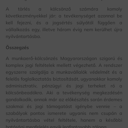
A törlés a kölcsönző számára komoly
következményekkel jár: a tevékenységet azonnal be
kell fejezni, és a jogsértés súlyától függően a
vállalkozás egy, illetve három évig nem kerülhet újra
nyilvántartásba.
Összegzés
A munkaerő-kölcsönzés Magyarországon szigorú és
komplex jogi feltételek mellett végezhető. A rendszer
egyszerre szolgálja a munkavállalók védelmét és a
felelős foglalkoztatás biztosítását, ugyanakkor komoly
adminisztratív, pénzügyi és jogi terheket ró a
kölcsönbeadókra. Aki a tevékenység megkezdésén
gondolkodik, annak már az előkészítés során érdemes
szakmai és jogi támogatást igénybe vennie – a
szabályok pontos ismerete ugyanis nem csupán a
nyilvántartásba vétel feltétele, hanem a későbbi
hatósági megfelelés egyik legfontosabb záloga.