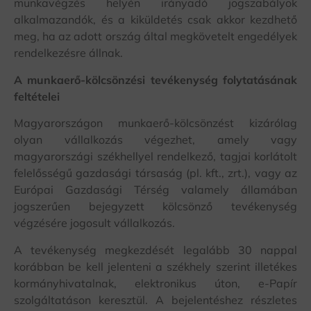
munkavégzés helyén irányadó jogszabályok
alkalmazandók, és a kiküldetés csak akkor kezdhető
meg, ha az adott ország által megkövetelt engedélyek
rendelkezésre állnak.
A munkaerő-kölcsönzési tevékenység folytatásának
feltételei
Magyarországon munkaerő-kölcsönzést kizárólag
olyan vállalkozás végezhet, amely vagy
magyarországi székhellyel rendelkező, tagjai korlátolt
felelősségű gazdasági társaság (pl. kft., zrt.), vagy az
Európai Gazdasági Térség valamely államában
jogszerűen bejegyzett kölcsönző tevékenység
végzésére jogosult vállalkozás.
A tevékenység megkezdését legalább 30 nappal
korábban be kell jelenteni a székhely szerint illetékes
kormányhivatalnak, elektronikus úton, e-Papír
szolgáltatáson keresztül. A bejelentéshez részletes