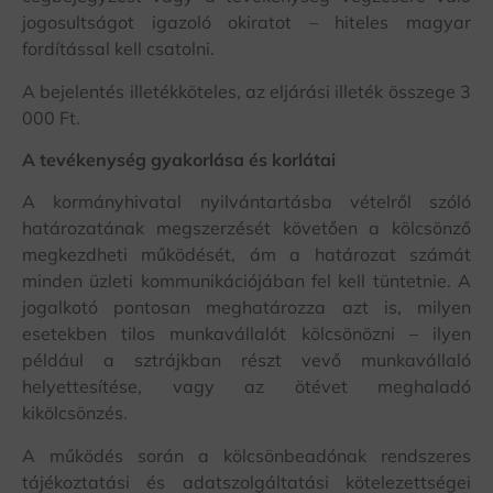
jogosultságot igazoló okiratot – hiteles magyar
fordítással kell csatolni.
A bejelentés illetékköteles, az eljárási illeték összege 3
000 Ft.
A tevékenység gyakorlása és korlátai
A kormányhivatal nyilvántartásba vételről szóló
határozatának megszerzését követően a kölcsönző
megkezdheti működését, ám a határozat számát
minden üzleti kommunikációjában fel kell tüntetnie. A
jogalkotó pontosan meghatározza azt is, milyen
esetekben tilos munkavállalót kölcsönözni – ilyen
például a sztrájkban részt vevő munkavállaló
helyettesítése, vagy az ötévet meghaladó
kikölcsönzés.
A működés során a kölcsönbeadónak rendszeres
tájékoztatási és adatszolgáltatási kötelezettségei