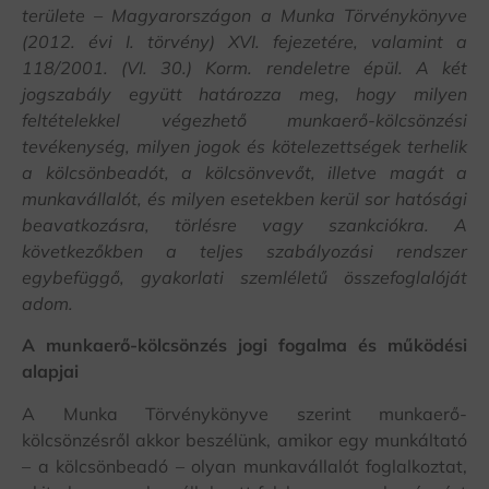
területe – Magyarországon a Munka Törvénykönyve
(2012. évi I. törvény) XVI. fejezetére, valamint a
118/2001. (VI. 30.) Korm. rendeletre épül. A két
jogszabály együtt határozza meg, hogy milyen
feltételekkel végezhető munkaerő-kölcsönzési
tevékenység, milyen jogok és kötelezettségek terhelik
a kölcsönbeadót, a kölcsönvevőt, illetve magát a
munkavállalót, és milyen esetekben kerül sor hatósági
beavatkozásra, törlésre vagy szankciókra. A
következőkben a teljes szabályozási rendszer
egybefüggő, gyakorlati szemléletű összefoglalóját
adom.
A munkaerő-kölcsönzés jogi fogalma és működési
alapjai
A Munka Törvénykönyve szerint munkaerő-
kölcsönzésről akkor beszélünk, amikor egy munkáltató
– a kölcsönbeadó – olyan munkavállalót foglalkoztat,