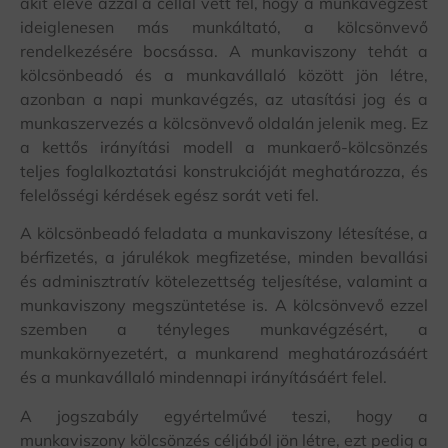
akit eleve azzal a céllal vett fel, hogy a munkavégzést
ideiglenesen más munkáltató, a kölcsönvevő
rendelkezésére bocsássa. A munkaviszony tehát a
kölcsönbeadó és a munkavállaló között jön létre,
azonban a napi munkavégzés, az utasítási jog és a
munkaszervezés a kölcsönvevő oldalán jelenik meg. Ez
a kettős irányítási modell a munkaerő-kölcsönzés
teljes foglalkoztatási konstrukcióját meghatározza, és
felelősségi kérdések egész sorát veti fel.
A kölcsönbeadó feladata a munkaviszony létesítése, a
bérfizetés, a járulékok megfizetése, minden bevallási
és adminisztratív kötelezettség teljesítése, valamint a
munkaviszony megszüntetése is. A kölcsönvevő ezzel
szemben a tényleges munkavégzésért, a
munkakörnyezetért, a munkarend meghatározásáért
és a munkavállaló mindennapi irányításáért felel.
A jogszabály egyértelművé teszi, hogy a
munkaviszony kölcsönzés céljából jön létre, ezt pedig a