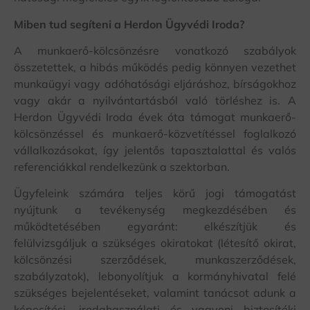
Miben tud segíteni a Herdon Ügyvédi Iroda?
A munkaerő-kölcsönzésre vonatkozó szabályok
összetettek, a hibás működés pedig könnyen vezethet
munkaügyi vagy adóhatósági eljáráshoz, bírságokhoz
vagy akár a nyilvántartásból való törléshez is. A
Herdon Ügyvédi Iroda évek óta támogat munkaerő-
kölcsönzéssel és munkaerő-közvetítéssel foglalkozó
vállalkozásokat, így jelentős tapasztalattal és valós
referenciákkal rendelkezünk a szektorban.
Ügyfeleink számára teljes körű jogi támogatást
nyújtunk a tevékenység megkezdésében és
működtetésében egyaránt: elkészítjük és
felülvizsgáljuk a szükséges okiratokat (létesítő okirat,
kölcsönzési szerződések, munkaszerződések,
szabályzatok), lebonyolítjuk a kormányhivatal felé
szükséges bejelentéseket, valamint tanácsot adunk a
képesítési, irodahasználati és vagyoni biztosítéki