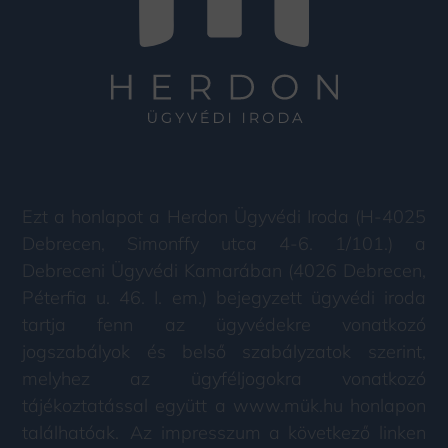
Ezt a honlapot a Herdon Ügyvédi Iroda (H-4025
Debrecen, Simonffy utca 4-6. 1/101.) a
Debreceni Ügyvédi Kamarában (4026 Debrecen,
Péterfia u. 46. I. em.) bejegyzett ügyvédi iroda
tartja fenn az ügyvédekre vonatkozó
jogszabályok és belső szabályzatok szerint,
melyhez az ügyféljogokra vonatkozó
tájékoztatással együtt a www.mük.hu honlapon
találhatóak. Az impresszum a következő linken