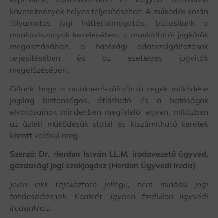
követelmények helyes teljesítéséhez. A működés során
folyamatos jogi háttértámogatást biztosítunk a
munkaviszonyok kezelésében, a munkáltatói jogkörök
megosztásában, a hatósági adatszolgáltatások
teljesítésében és az esetleges jogviták
megelőzésében.
Célunk, hogy a munkaerő-kölcsönző cégek működése
jogilag biztonságos, átlátható és a hatóságok
elvárásainak mindenben megfelelő legyen, miközben
az üzleti működésük stabil és kiszámítható keretek
között valósul meg.
Szerző: Dr. Herdon István LL.M. irodavezető ügyvéd,
gazdasági jogi szakjogász (Herdon Ügyvédi Iroda)
Jelen cikk tájékoztató jellegű, nem minősül jogi
tanácsadásnak. Konkrét ügyben forduljon ügyvédi
irodánkhoz.