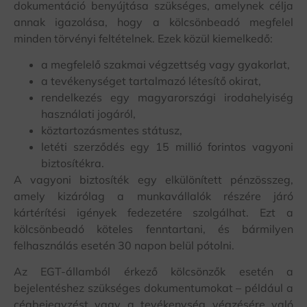
dokumentáció benyújtása szükséges, amelynek célja
annak igazolása, hogy a kölcsönbeadó megfelel
minden törvényi feltételnek. Ezek közül kiemelkedő:
a megfelelő szakmai végzettség vagy gyakorlat,
a tevékenységet tartalmazó létesítő okirat,
rendelkezés egy magyarországi irodahelyiség
használati jogáról,
köztartozásmentes státusz,
letéti szerződés egy 15 millió forintos vagyoni
biztosítékra.
A vagyoni biztosíték egy elkülönített pénzösszeg,
amely kizárólag a munkavállalók részére járó
kártérítési igények fedezetére szolgálhat. Ezt a
kölcsönbeadó köteles fenntartani, és bármilyen
felhasználás esetén 30 napon belül pótolni.
Az EGT-államból érkező kölcsönzők esetén a
bejelentéshez szükséges dokumentumokat – például a
cégbejegyzést vagy a tevékenység végzésére való