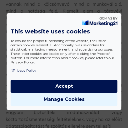
vannak mind a kölcsönvevő, mind a munkavállaló,
mind a hatóság felé. Kiemelt elem a tárgyévi
tevékenységre vonatkozó, részletes statisztikai
adatszolgáltatás, amelyet minden év január 31-ig kell
This website uses cookies
benyújtani.
To ensure the proper functioning of the website, the use of
A kölcsönbeadó köteles nyolc napon belül bejelenteni
certain cookies is essential. Additionally, we use cookies for
minden olyan adatváltozást, amely a nyilvántartás
statistical, marketing measurement, and advertising purposes.
These latter cookies are loaded only after clicking the "Accept"
tartalmát érinti, beleértve a tevékenység
button. For more information about cookies, please refer to our
Privacy Policy.
megszüntetését is.
Privacy Policy
A nyilvántartásból való törlés esetei
A kormányhivatal több okból is törölheti a kölcsönzőt a
Accept
nyilvántartásból. A törlés történhet a kölcsönbeadó
saját döntése alapján, de hivatalból is, például akkor,
Manage Cookies
ha a vállalkozás már nem felel meg a képesítési,
vagyoni biztosítéki, irodahasználati vagy
köztartozásmentességi feltételeknek, vagy ha az előírt
adatszolgáltatást felszólítás ellenére sem teljesíti.