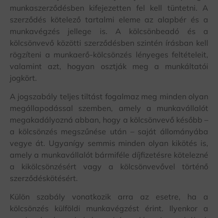
munkaszerződésben kifejezetten fel kell tüntetni. A
szerződés kötelező tartalmi eleme az alapbér és a
munkavégzés jellege is. A kölcsönbeadó és a
kölcsönvevő közötti szerződésben szintén írásban kell
rögzíteni a munkaerő-kölcsönzés lényeges feltételeit,
valamint azt, hogyan osztják meg a munkáltatói
jogkört.
A jogszabály teljes tiltást fogalmaz meg minden olyan
megállapodással szemben, amely a munkavállalót
megakadályozná abban, hogy a kölcsönvevő később –
a kölcsönzés megszűnése után – saját állományába
vegye át. Ugyanígy semmis minden olyan kikötés is,
amely a munkavállalót bármiféle díjfizetésre kötelezné
a kikölcsönzésért vagy a kölcsönvevővel történő
szerződéskötésért.
Külön szabály vonatkozik arra az esetre, ha a
kölcsönzés külföldi munkavégzést érint. Ilyenkor a