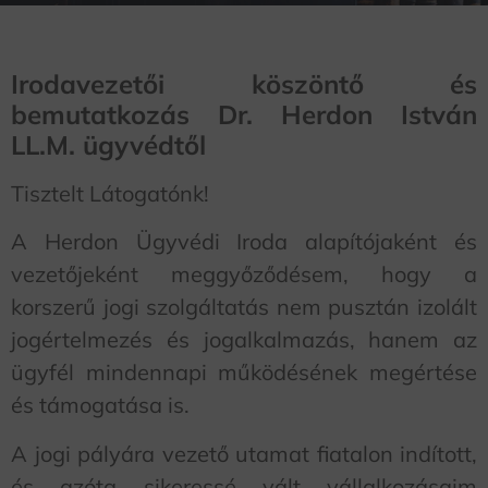
Irodavezetői köszöntő és
bemutatkozás Dr. Herdon István
LL.M. ügyvédtől
Tisztelt Látogatónk!
A Herdon Ügyvédi Iroda alapítójaként és
vezetőjeként meggyőződésem, hogy a
korszerű jogi szolgáltatás nem pusztán izolált
jogértelmezés és jogalkalmazás, hanem az
ügyfél mindennapi működésének megértése
és támogatása is.
A jogi pályára vezető utamat fiatalon indított,
és azóta sikeressé vált vállalkozásaim