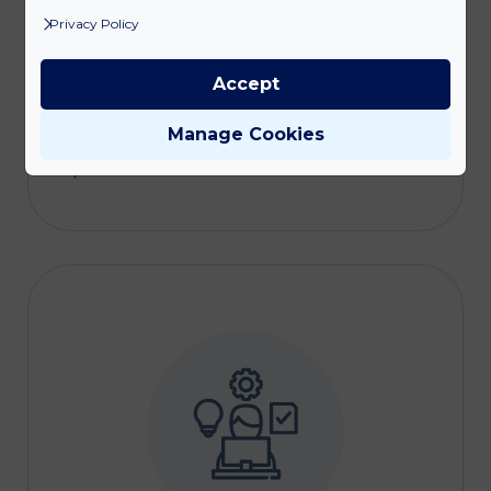
szolgáltatásunkkal Ügyfeleink
Privacy Policy
saját jogi osztályának
gondosságát és elérhetőségét
Accept
kínáljuk külső partnerként – az
Ügyfeleink problémái a mi
Manage Cookies
problémáink is.