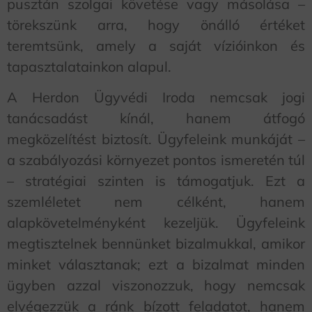
pusztán szolgai követése vagy másolása –
törekszünk arra, hogy önálló értéket
teremtsünk, amely a saját vízióinkon és
tapasztalatainkon alapul.
A Herdon Ügyvédi Iroda nemcsak jogi
tanácsadást kínál, hanem átfogó
megközelítést biztosít. Ügyfeleink munkáját –
a szabályozási környezet pontos ismeretén túl
– stratégiai szinten is támogatjuk. Ezt a
szemléletet nem célként, hanem
alapkövetelményként kezeljük. Ügyfeleink
megtisztelnek bennünket bizalmukkal, amikor
minket választanak; ezt a bizalmat minden
ügyben azzal viszonozzuk, hogy nemcsak
elvégezzük a ránk bízott feladatot, hanem