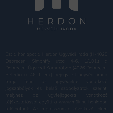
Ezt a honlapot a Herdon Ügyvédi Iroda (H-4025
Debrecen, Simonffy utca 4-6. 1/101.) a
Debreceni Ügyvédi Kamarában (4026 Debrecen,
Péterfia u. 46. I. em.) bejegyzett ügyvédi iroda
tartja fenn az ügyvédekre vonatkozó
jogszabályok és belső szabályzatok szerint,
melyhez az ügyféljogokra vonatkozó
tájékoztatással együtt a www.mük.hu honlapon
találhatóak. Az impresszum a következő linken