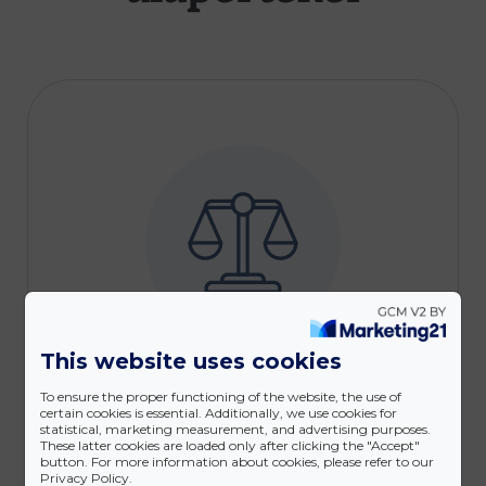
This website uses cookies
In-house mélységű jogi
To ensure the proper functioning of the website, the use of
szolgáltatás
certain cookies is essential. Additionally, we use cookies for
statistical, marketing measurement, and advertising purposes.
These latter cookies are loaded only after clicking the "Accept"
In-house mélységű jogi
button. For more information about cookies, please refer to our
Privacy Policy.