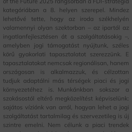
of the Future 2025 rangsorban a FDI-stratégia
kategóriában a 8. helyen szerepel. Mindez
lehetővé tette, hogy az iroda székhelyén
valamennyi olyan szektorban – az ipartól az
ingatlanfejlesztésen át a szolgáltatásokig –,
amelyben jogi támogatást nyújtunk, széles
körű gyakorlati tapasztalatot szerezzünk. E
tapasztalatokat nemcsak regionálisan, hanem
országosan is alkalmazzuk, és célzottan
tudjuk adaptálni más térségek piaci és jogi
környezetéhez is. Munkánkban sokszor a
szokásostól eltérő megközelítést képviselünk:
sajátos víziónk van arról, hogyan lehet a jogi
szolgáltatást tartalmilag és szervezetileg is új
szintre emelni. Nem célunk a piaci trendek