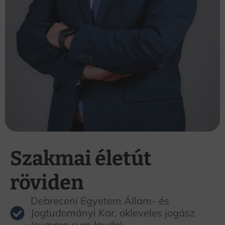
Szakmai életút
röviden
Debreceni Egyetem Állam- és
Jogtudományi Kar, okleveles jogász
(summa cum laude)