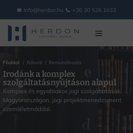
info@herdon.hu
+36 30 526 1633
Bemutatkozás
Főoldal
/ Rólunk / Bemutatkozás
Irodánk a komplex
szolgáltatásnyújtáson alapul
Komplex és egyablakos jogi szolgáltatások
Magyarországon, jogi projektmenedzsment
szemléletmóddal.