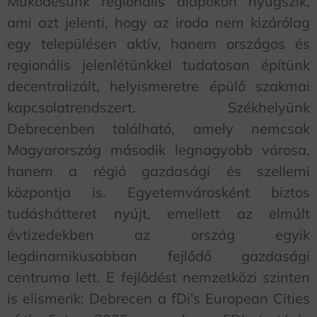
Működésünk regionális alapokon nyugszik,
ami azt jelenti, hogy az iroda nem kizárólag
egy településen aktív, hanem országos és
regionális jelenlétünkkel tudatosan építünk
decentralizált, helyismeretre épülő szakmai
kapcsolatrendszert. Székhelyünk
Debrecenben található, amely nemcsak
Magyarország második legnagyobb városa,
hanem a régió gazdasági és szellemi
központja is. Egyetemvárosként biztos
tudáshátteret nyújt, emellett az elmúlt
évtizedekben az ország egyik
legdinamikusabban fejlődő gazdasági
centruma lett. E fejlődést nemzetközi szinten
is elismerik: Debrecen a fDi’s European Cities