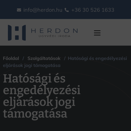
info@herdon.hu
+36 30 526 1633
Hatósági és
Főoldal
/
Szolgáltatások
/ Hatósági és engedélyezési
engedélyezési
eljárások jogi támogatása
Hatósági és
eljárások jogi
engedélyezési
támogatása
eljárások jogi
támogatása