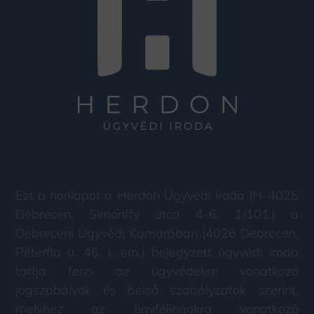
Ezt a honlapot a Herdon Ügyvédi Iroda (H-4025
Debrecen, Simonffy utca 4-6. 1/101.) a
Debreceni Ügyvédi Kamarában (4026 Debrecen,
Péterfia u. 46. I. em.) bejegyzett ügyvédi iroda
tartja fenn az ügyvédekre vonatkozó
jogszabályok és belső szabályzatok szerint,
melyhez az ügyféljogokra vonatkozó