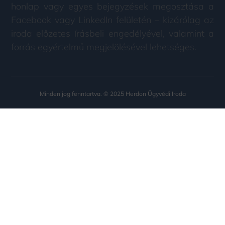
honlap vagy egyes bejegyzések megosztása a
Facebook vagy LinkedIn felületén – kizárólag az
iroda előzetes írásbeli engedélyével, valamint a
forrás egyértelmű megjelölésével lehetséges.
Minden jog fenntartva. © 2025 Herdon Ügyvédi Iroda