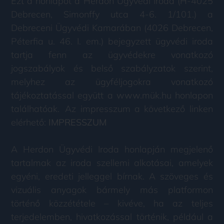
Ezt a honlapot a Herdon Ügyvédi Iroda (H-4025
Debrecen, Simonffy utca 4-6. 1/101.) a
Debreceni Ügyvédi Kamarában (4026 Debrecen,
Péterfia u. 46. I. em.) bejegyzett ügyvédi iroda
tartja fenn az ügyvédekre vonatkozó
jogszabályok és belső szabályzatok szerint,
melyhez az ügyféljogokra vonatkozó
tájékoztatással együtt a www.mük.hu honlapon
találhatóak. Az impresszum a következő linken
elérhető:
IMPRESSZUM
A Herdon Ügyvédi Iroda honlapján megjelenő
tartalmak az iroda szellemi alkotásai, amelyek
egyéni, eredeti jelleggel bírnak. A szöveges és
vizuális anyagok bármely más platformon
történő közzététele – kivéve, ha az teljes
terjedelemben, hivatkozással történik, például a