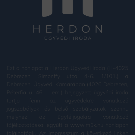
Ezt a honlapot a Herdon Ügyvédi Iroda (H-4025
Debrecen, Simonffy utca 4-6. 1/101.) a
Debreceni Ügyvédi Kamarában (4026 Debrecen,
Péterfia u. 46. I. em.) bejegyzett ügyvédi iroda
tartja fenn az ügyvédekre vonatkozó
jogszabályok és belső szabályzatok szerint,
melyhez az ügyféljogokra vonatkozó
tájékoztatással együtt a www.mük.hu honlapon
találhatóak. Az impresszum a következő linken