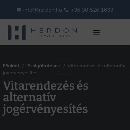
info@herdon.hu
+36 30 526 1633
Vitarendezés és
alternatív
Főoldal
/
Szolgáltatások
/ Vitarendezés és alternatív
jogérvényesítés
jogérvényesítés
Vitarendezés és
alternatív
jogérvényesítés