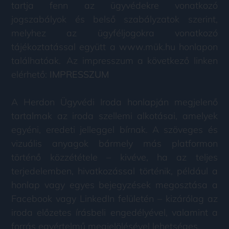
tartja fenn az ügyvédekre vonatkozó
jogszabályok és belső szabályzatok szerint,
melyhez az ügyféljogokra vonatkozó
tájékoztatással együtt a www.mük.hu honlapon
találhatóak. Az impresszum a következő linken
elérhető:
IMPRESSZUM
A Herdon Ügyvédi Iroda honlapján megjelenő
tartalmak az iroda szellemi alkotásai, amelyek
egyéni, eredeti jelleggel bírnak. A szöveges és
vizuális anyagok bármely más platformon
történő közzététele – kivéve, ha az teljes
terjedelemben, hivatkozással történik, például a
honlap vagy egyes bejegyzések megosztása a
Facebook vagy LinkedIn felületén – kizárólag az
iroda előzetes írásbeli engedélyével, valamint a
forrás egyértelmű megjelölésével lehetséges.