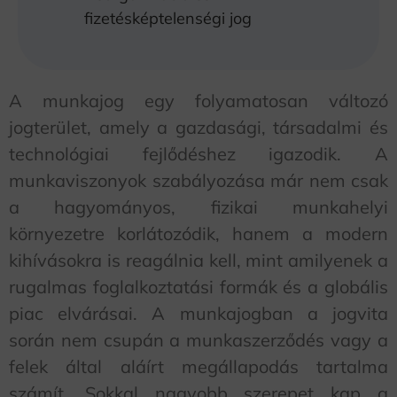
fizetésképtelenségi jog
A munkajog egy folyamatosan változó
jogterület, amely a gazdasági, társadalmi és
technológiai fejlődéshez igazodik. A
munkaviszonyok szabályozása már nem csak
a hagyományos, fizikai munkahelyi
környezetre korlátozódik, hanem a modern
kihívásokra is reagálnia kell, mint amilyenek a
rugalmas foglalkoztatási formák és a globális
piac elvárásai. A munkajogban a jogvita
során nem csupán a munkaszerződés vagy a
felek által aláírt megállapodás tartalma
számít. Sokkal nagyobb szerepet kap a