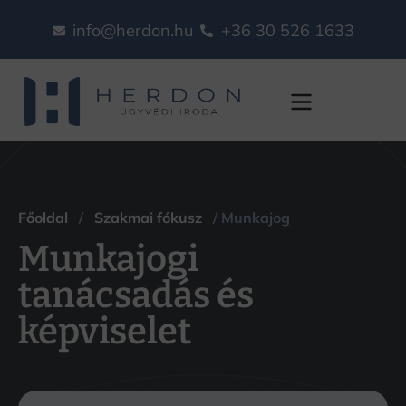
info@herdon.hu
+36 30 526 1633
Munkajog
Főoldal
/
Szakmai fókusz
/ Munkajog
Munkajogi
tanácsadás és
képviselet