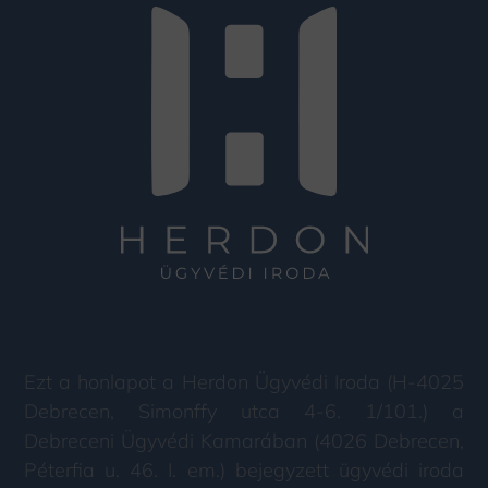
Ezt a honlapot a Herdon Ügyvédi Iroda (H-4025
Debrecen, Simonffy utca 4-6. 1/101.) a
Debreceni Ügyvédi Kamarában (4026 Debrecen,
Péterfia u. 46. I. em.) bejegyzett ügyvédi iroda