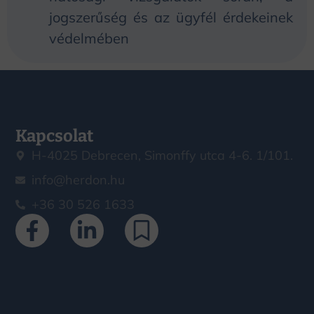
jogszerűség és az ügyfél érdekeinek
védelmében
Kapcsolat
H-4025 Debrecen, Simonffy utca 4-6. 1/101.
info@herdon.hu
+36 30 526 1633