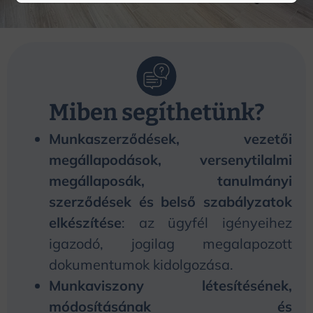
Miben segíthetünk?
Munkaszerződések, vezetői
megállapodások, versenytilalmi
megállaposák, tanulmányi
szerződések és belső szabályzatok
elkészítése
: az ügyfél igényeihez
igazodó, jogilag megalapozott
dokumentumok kidolgozása.
Munkaviszony létesítésének,
módosításának és