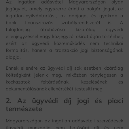
Az ingatlan adásvétel Magyarországon olyan
jogügylet, amely egyszerre érinti a polgári jogot, az
ingatlan-nyilvántartást, az adójogot és gyakran a
banki finanszírozás szabályrendszerét is. A
tulajdonjog átruházása kizárólag ügyvédi
ellenjegyzéssel vagy közjegyzői okirat útján történhet,
ezért az ügyvédi közreműködés nem technikai
formalitás, hanem a tranzakció jogi biztonságának
alapja.
Ennek ellenére az ügyvédi díj sok esetben kizárólag
költségként jelenik meg, miközben ténylegesen a
kockázatok feltárásának, kezelésének és
dokumentálásának ellenértékét testesíti meg.
2. Az ügyvédi díj jogi és piaci
természete
Magyarországon az ingatlan adásvételi szerződések
ügyvédi munkadíja nem hatósági díj és nem