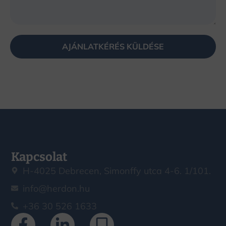
AJÁNLATKÉRÉS KÜLDÉSE
Kapcsolat
H-4025 Debrecen, Simonffy utca 4-6. 1/101.
info@herdon.hu
+36 30 526 1633