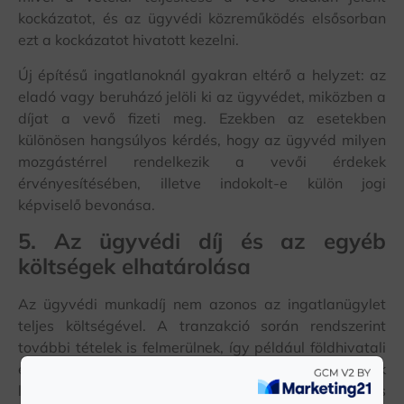
kockázatot, és az ügyvédi közreműködés elsősorban
ezt a kockázatot hivatott kezelni.
Új építésű ingatlanoknál gyakran eltérő a helyzet: az
eladó vagy beruházó jelöli ki az ügyvédet, miközben a
díjat a vevő fizeti meg. Ezekben az esetekben
különösen hangsúlyos kérdés, hogy az ügyvéd milyen
mozgástérrel rendelkezik a vevői érdekek
érvényesítésében, illetve indokolt-e külön jogi
képviselő bevonása.
5. Az ügyvédi díj és az egyéb
költségek elhatárolása
Az ügyvédi munkadíj nem azonos az ingatlanügylet
teljes költségével. A tranzakció során rendszerint
további tételek is felmerülnek, így például földhivatali
eljárási díjak, vagyonszerzési illeték, okiratok
lekérésének költségei, valamint banki tranzakciós