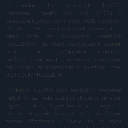
Ezt a honlapot a Herdon Ügyvédi Iroda (H-4025
Debrecen, Simonffy utca 4-6. 1/101.) a
Debreceni Ügyvédi Kamarában (4026 Debrecen,
Péterfia u. 46. I. em.) bejegyzett ügyvédi iroda
tartja fenn az ügyvédekre vonatkozó
jogszabályok és belső szabályzatok szerint,
melyhez az ügyféljogokra vonatkozó
tájékoztatással együtt a www.mük.hu honlapon
találhatóak. Az impresszum a következő linken
elérhető:
IMPRESSZUM
A Herdon Ügyvédi Iroda honlapján megjelenő
tartalmak az iroda szellemi alkotásai, amelyek
egyéni, eredeti jelleggel bírnak. A szöveges és
vizuális anyagok bármely más platformon
történő közzététele – kivéve, ha az teljes