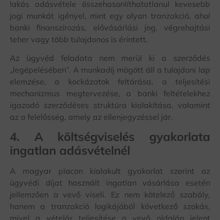
lakás adásvétele összehasonlíthatatlanul kevesebb
jogi munkát igényel, mint egy olyan tranzakció, ahol
banki finanszírozás, elővásárlási jog, végrehajtási
teher vagy több tulajdonos is érintett.
Az ügyvéd feladata nem merül ki a szerződés
„legépelésében”. A munkadíj mögött áll a tulajdoni lap
elemzése, a kockázatok feltárása, a teljesítési
mechanizmus megtervezése, a banki feltételekhez
igazodó szerződéses struktúra kialakítása, valamint
az a felelősség, amely az ellenjegyzéssel jár.
4. A költségviselés gyakorlata
ingatlan adásvételnél
A magyar piacon kialakult gyakorlat szerint az
ügyvédi díjat használt ingatlan vásárlása esetén
jellemzően a vevő viseli. Ez nem kötelező szabály,
hanem a tranzakció logikájából következő szokás,
mivel a vételár teljesítése a vevő oldalán jelent