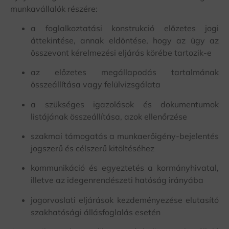
munkavállalók részére:
a foglalkoztatási konstrukció előzetes jogi
áttekintése, annak eldöntése, hogy az ügy az
összevont kérelmezési eljárás körébe tartozik-e
az előzetes megállapodás tartalmának
összeállítása vagy felülvizsgálata
a szükséges igazolások és dokumentumok
listájának összeállítása, azok ellenőrzése
szakmai támogatás a munkaerőigény-bejelentés
jogszerű és célszerű kitöltéséhez
kommunikáció és egyeztetés a kormányhivatal,
illetve az idegenrendészeti hatóság irányába
jogorvoslati eljárások kezdeményezése elutasító
szakhatósági állásfoglalás esetén