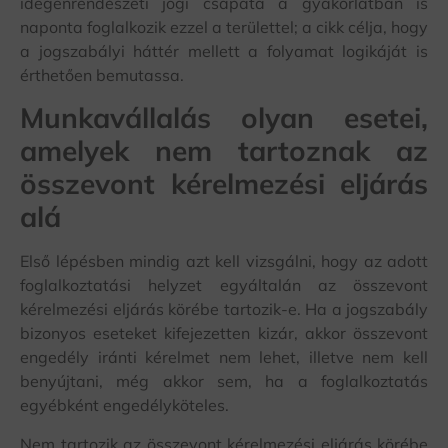
idegenrendészeti jogi csapata a gyakorlatban is
naponta foglalkozik ezzel a területtel; a cikk célja, hogy
a jogszabályi háttér mellett a folyamat logikáját is
érthetően bemutassa.
Munkavállalás olyan esetei,
amelyek nem tartoznak az
összevont kérelmezési eljárás
alá
Első lépésben mindig azt kell vizsgálni, hogy az adott
foglalkoztatási helyzet egyáltalán az összevont
kérelmezési eljárás körébe tartozik-e. Ha a jogszabály
bizonyos eseteket kifejezetten kizár, akkor összevont
engedély iránti kérelmet nem lehet, illetve nem kell
benyújtani, még akkor sem, ha a foglalkoztatás
egyébként engedélyköteles.
Nem tartozik az összevont kérelmezési eljárás körébe