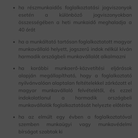
ha részmunkaidős foglalkoztatási jogviszonyok
esetén a különböző jogviszonyokban
összességében a heti munkaidő meghaladja a
40 órát
ha a munkáltató tartósan foglalkoztatott magyar
munkavállaló helyett, jogszerű indok nélkül kíván
harmadik országbeli munkavállalót alkalmazni
ha korábbi munkaerő-közvetítési eljárások
alapján megállapítható, hogy a foglalkoztató
nyilvánvalóan alaptalan feltételekkel zárkózott el
magyar munkavállaló felvételétől, és ezzel
indokolatlanul a harmadik országbeli
munkavállalók foglalkoztatását helyezte előtérbe
ha az elmúlt egy évben a foglalkoztatóval
szemben munkaügyi vagy munkavédelmi
bírságot szabtak ki