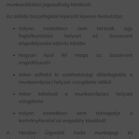
munkavállalási jogosultság kérdését.
Az alábbi összefoglaló lépésről lépésre bemutatja:
milyen esetekben nem tartozik egy
foglalkoztatási helyzet az összevont
engedélyezési eljárás körébe
hogyan épül fel maga az összevont
engedélyezés
mikor adható ki szakhatósági állásfoglalás a
munkaerőpiaci helyzet vizsgálata nélkül
mikor kötelező a munkaerőpiaci helyzet
vizsgálata
milyen esetekben nem támogatja a
kormányhivatal az engedély kiadását
A Herdon Ügyvédi Iroda munkajogi és