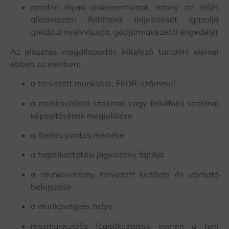
minden olyan dokumentumot, amely az előírt
alkalmazási feltételek teljesülését igazolja
(például nyelvvizsga, gépjárművezetői engedély)
Az előzetes megállapodás kötelező tartalmi elemei
ebben az esetben:
a tervezett munkakör, FEOR-számmal
a munkavállaló szakmai vagy felsőfokú szakmai
képesítésének megjelölése
a fizetés pontos mértéke
a foglalkoztatási jogviszony fajtája
a munkaviszony tervezett kezdete és várható
befejezése
a munkavégzés helye
részmunkaidős foglalkoztatás esetén a heti