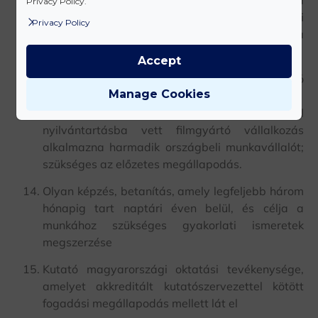
Az előzetes megállapodás benyújtása
Privacy Policy.
szükséges, illetve adott esetben a nemzetközi
Privacy Policy
szervezet nyilatkozata arról, hogy a
foglalkoztató az ő tagja.
Accept
Filmgyártó vállalkozás által alkalmazandó
Manage Cookies
harmadik országbeli munkavállaló
Itt a mozgóképszakmai hatóság által
nyilvántartásba vett filmgyártó vállalkozás
alkalmazna harmadik országbeli munkavállalót;
szükséges az előzetes megállapodás.
Olyan képzés, betanítás, amely legfeljebb három
hónapig tart naptári éven belül, és célja a
munkához szükséges gyakorlati ismeretek
megszerzése
Kutató magyarországi oktatási tevékenysége,
amelyet akkreditált kutatószervezettel kötött
fogadási megállapodás mellett lát el