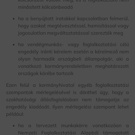
minősített kölcsönbeadó
ha a benyújtott iratokkal kapcsolatban felmerül,
hogy azokat megtévesztéssel, hamisítással vagy
jogosulatlan megváltoztatással szerezték meg
ha vendégmunkás- vagy foglalkoztatási célú
engedély iránti kérelem esetén a kérelmező nem
olyan harmadik országbeli állampolgár, aki a
vonatkozó kormányrendeletben meghatározott
országok körébe tartozik
Ezen felül a kormányhivatal egyéb foglalkoztatási
szempontok mérlegelésével is dönthet úgy, hogy a
szakhatósági állásfoglalásban nem támogatja az
engedély kiadását. Ilyen mérlegelési szempont lehet
például:
ha a tervezett munkakörre vonatkozóan a
Nemzeti Foglalkoztatási Alapból támogatott