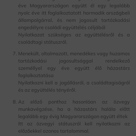
éve Magyarországon együtt él egy legalább
nyolc éve itt foglalkoztatott harmadik országbeli
állampolgárral, és nem jogosult tartózkodási
engedélyre családi együttélés céljából
Nyilatkozat szükséges az együttélésről és a
családtagi státuszról.
Menekült, oltalmazott, menedékes vagy huzamos
tartózkodási jogosultsággal rendelkező
személlyel egy éve együtt élő házastárs
foglalkoztatása
Nyilatkozni kell a jogállásról, a családtagiságról
és az együttélés tényéről.
Az előző ponthoz hasonlóan az özvegy
munkavégzése, ha a házastárs halála előtt
legalább egy évig Magyarországon együtt éltek
Itt az özvegyi státuszról kell nyilatkozni az
előzőekkel azonos tartalommal.