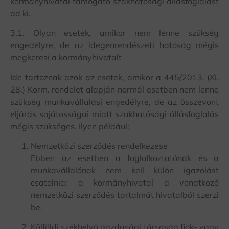
kormányhivatal támogató szakhatósági állásfoglalást
ad ki.
3.1. Olyan esetek, amikor nem lenne szükség
engedélyre, de az idegenrendészeti hatóság mégis
megkeresi a kormányhivatalt
Ide tartoznak azok az esetek, amikor a 445/2013. (XI.
28.) Korm. rendelet alapján normál esetben nem lenne
szükség munkavállalási engedélyre, de az összevont
eljárás sajátosságai miatt szakhatósági állásfoglalás
mégis szükséges. Ilyen például:
Nemzetközi szerződés rendelkezése
Ebben az esetben a foglalkoztatónak és a
munkavállalónak nem kell külön igazolást
csatolnia; a kormányhivatal a vonatkozó
nemzetközi szerződés tartalmát hivatalból szerzi
be.
Külföldi székhelyű gazdasági társaság fiók- vagy