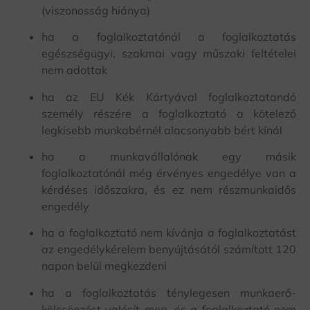
(viszonosság hiánya)
ha a foglalkoztatónál a foglalkoztatás
egészségügyi, szakmai vagy műszaki feltételei
nem adottak
ha az EU Kék Kártyával foglalkoztatandó
személy részére a foglalkoztató a kötelező
legkisebb munkabérnél alacsonyabb bért kínál
ha a munkavállalónak egy másik
foglalkoztatónál még érvényes engedélye van a
kérdéses időszakra, és ez nem részmunkaidős
engedély
ha a foglalkoztató nem kívánja a foglalkoztatást
az engedélykérelem benyújtásától számított 120
napon belül megkezdeni
ha a foglalkoztatás ténylegesen munkaerő-
kölcsönzést valósít meg, és a foglalkoztató nem