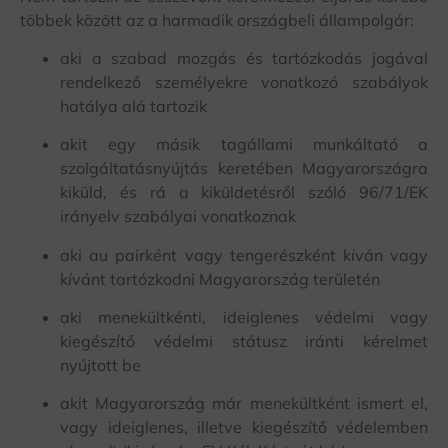
többek között az a harmadik országbeli állampolgár:
aki a szabad mozgás és tartózkodás jogával
rendelkező személyekre vonatkozó szabályok
hatálya alá tartozik
akit egy másik tagállami munkáltató a
szolgáltatásnyújtás keretében Magyarországra
kiküld, és rá a kiküldetésről szóló 96/71/EK
irányelv szabályai vonatkoznak
aki au pairként vagy tengerészként kíván vagy
kívánt tartózkodni Magyarország területén
aki menekültkénti, ideiglenes védelmi vagy
kiegészítő védelmi státusz iránti kérelmet
nyújtott be
akit Magyarország már menekültként ismert el,
vagy ideiglenes, illetve kiegészítő védelemben