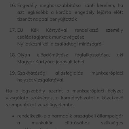
Engedély meghosszabbítása iránti kérelem, ha
azt legkésőbb a korábbi engedély lejárta előtt
tizenöt nappal benyújtották
EU Kék Kártyával rendelkező személy
családtagjának munkavégzése
Nyilatkozni kell a családtagi minőségről.
Olyan előadóművész foglalkoztatása, aki
Magyar Kártyára jogosult lehet
Szakhatósági állásfoglalás munkaerőpiaci
helyzet vizsgálatával
Ha a jogszabály szerint a munkaerőpiaci helyzet
vizsgálata szükséges, a kormányhivatal a következő
szempontokat veszi figyelembe:
rendelkezik-e a harmadik országbeli állampolgár
a munkakör ellátásához szükséges