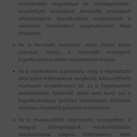
tartózkodási engedéllyel és vendégmunkás-
engedéllyel rendelkező harmadik országbeli
állampolgárok összlétszáma meghaladná a
miniszteri rendeletben meghatározott felső
létszámot
ha a tervezett munkakör olyan tilalmi listán
szerepel, amely a harmadik országbeli
foglalkoztatást adott munkakörben kizárja
ha a munkakörre jogszabály vagy a munkáltató
által előírt feltételeknek megfelelő, kiközvetíthető
munkaerő rendelkezésre áll, és a foglalkoztató
érdekkörében felmerülő okból nem kerül sor a
foglalkoztatásra (például indokolatlan feltételek
előírása, megfelelő pályázó elutasítása)
ha a munkavállaló származási országában a
magyar állampolgárok munkavállalását
indokolatlanul szigorú feltételekhez kötik