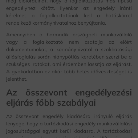
még előfordulhat, hogy a foglalkoztatás más típusú
engedélyhez kötött. Ilyenkor az engedély iránti
kérelmet a foglalkoztatónak kell a hatáskörrel
rendelkező kormányhivatalhoz benyújtania.
Amennyiben a harmadik országbeli munkavállaló
vagy a foglalkoztató nem csatolja az előírt
dokumentumokat, a kormányhivatal a szakhatósági
állásfoglalás során hiánypótlás keretében szerzi be a
szükséges iratokat, ami érdemben lassítja az eljárást.
A gyakorlatban ez akár több hetes időveszteséget is
jelenthet.
Az összevont engedélyezési
eljárás főbb szabályai
Az összevont engedély kiadására irányuló eljárás
lényege, hogy a tartózkodási engedély munkavállalási
jogosultsággal együtt kerül kiadásra. A tartózkodási