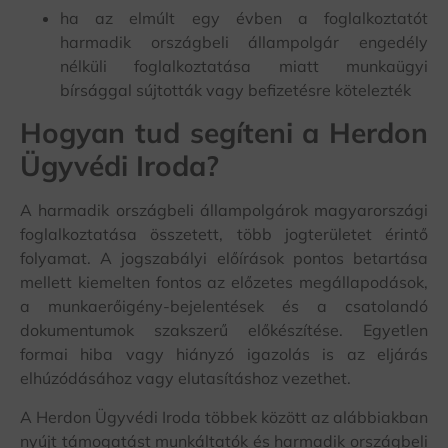
ha az elmúlt egy évben a foglalkoztatót
harmadik országbeli állampolgár engedély
nélküli foglalkoztatása miatt munkaügyi
bírsággal sújtották vagy befizetésre kötelezték
Hogyan tud segíteni a Herdon
Ügyvédi Iroda?
A harmadik országbeli állampolgárok magyarországi
foglalkoztatása összetett, több jogterületet érintő
folyamat. A jogszabályi előírások pontos betartása
mellett kiemelten fontos az előzetes megállapodások,
a munkaerőigény-bejelentések és a csatolandó
dokumentumok szakszerű előkészítése. Egyetlen
formai hiba vagy hiányzó igazolás is az eljárás
elhúzódásához vagy elutasításhoz vezethet.
A Herdon Ügyvédi Iroda többek között az alábbiakban
nyújt támogatást munkáltatók és harmadik országbeli