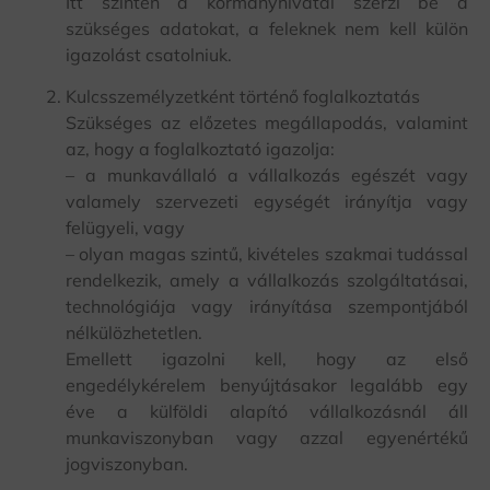
Itt szintén a kormányhivatal szerzi be a
szükséges adatokat, a feleknek nem kell külön
igazolást csatolniuk.
Kulcsszemélyzetként történő foglalkoztatás
Szükséges az előzetes megállapodás, valamint
az, hogy a foglalkoztató igazolja:
– a munkavállaló a vállalkozás egészét vagy
valamely szervezeti egységét irányítja vagy
felügyeli, vagy
– olyan magas szintű, kivételes szakmai tudással
rendelkezik, amely a vállalkozás szolgáltatásai,
technológiája vagy irányítása szempontjából
nélkülözhetetlen.
Emellett igazolni kell, hogy az első
engedélykérelem benyújtásakor legalább egy
éve a külföldi alapító vállalkozásnál áll
munkaviszonyban vagy azzal egyenértékű
jogviszonyban.