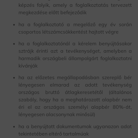
képzés folyik, amely a foglalkoztatás tervezett
megkezdése előtt befejeződik
ha a foglalkoztató a megelőző egy év során
csoportos létszámcsökkentést hajtott végre
ha a foglalkoztatónál a kérelem benyújtásakor
sztrájk érinti azt a tevékenységet, amelyben a
harmadik országbeli állampolgárt foglalkoztatni
kívánják
ha az előzetes megállapodásban szereplő bér
lényegesen elmarad az adott tevékenység
országos bruttó átlagkeresetétől (általános
szabály, hogy ha a meghatározott alapbér nem
éri el az országos személyi alapbér 80%-át,
lényegesen alacsonynak minősül)
ha a benyújtott dokumentumok ugyanazon adat
tekintetében eltérő tartalmúak