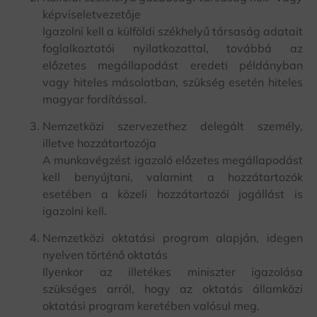
képviseletvezetője
Igazolni kell a külföldi székhelyű társaság adatait
foglalkoztatói nyilatkozattal, továbbá az
előzetes megállapodást eredeti példányban
vagy hiteles másolatban, szükség esetén hiteles
magyar fordítással.
Nemzetközi szervezethez delegált személy,
illetve hozzátartozója
A munkavégzést igazoló előzetes megállapodást
kell benyújtani, valamint a hozzátartozók
esetében a közeli hozzátartozói jogállást is
igazolni kell.
Nemzetközi oktatási program alapján, idegen
nyelven történő oktatás
Ilyenkor az illetékes miniszter igazolása
szükséges arról, hogy az oktatás államközi
oktatási program keretében valósul meg.