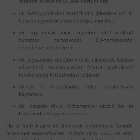
részesít (kivéve ha EU Kék Kártyát kér)
aki befogadottként tartózkodik (ideértve azt is,
ha a befogadó állomáson végez munkát)
aki egy másik uniós tagállam által kiállított
huzamos tartózkodói EU-tartózkodási
engedéllyel rendelkezik
aki jogszabály alapján önálló, ellenérték fejében
végezhető tevékenységet folytat (vállalkozói
tevékenység tartózkodási céljával)
akinek a tartózkodás célja tanulmányok
folytatása
aki csupán rövid időtartamra utazik be és
tartózkodik Magyarországon
Ha a fenti kizáró körülmények valamelyike fennáll,
összevont engedélyezési eljárás nem indul, de ettől