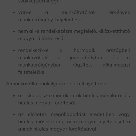
szakképzettséggel
van-e a munkáltatónak érvényes
munkaerőigény-bejelentése
nem áll-e rendelkezésre megfelelő, kiközvetíthető
magyar álláskereső
rendelkezik-e a harmadik országbeli
munkavállaló a jogszabályban és a
munkaerőigényben rögzített alkalmazási
feltételekkel
A munkavállalónak ilyenkor be kell nyújtania:
az iskolai, szakmai okiratok hiteles másolatát és
hiteles magyar fordítását
az előzetes megállapodást eredetiben vagy
hiteles másolatban, nem magyar nyelv esetén
annak hiteles magyar fordításával