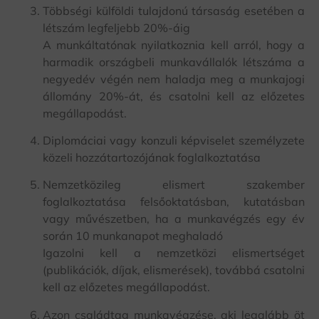
Többségi külföldi tulajdonú társaság esetében a
létszám legfeljebb 20%-áig
A munkáltatónak nyilatkoznia kell arról, hogy a
harmadik országbeli munkavállalók létszáma a
negyedév végén nem haladja meg a munkajogi
állomány 20%-át, és csatolni kell az előzetes
megállapodást.
Diplomáciai vagy konzuli képviselet személyzete
közeli hozzátartozójának foglalkoztatása
Nemzetközileg elismert szakember
foglalkoztatása felsőoktatásban, kutatásban
vagy művészetben, ha a munkavégzés egy év
során 10 munkanapot meghaladó
Igazolni kell a nemzetközi elismertséget
(publikációk, díjak, elismerések), továbbá csatolni
kell az előzetes megállapodást.
Azon családtag munkavégzése, aki legalább öt