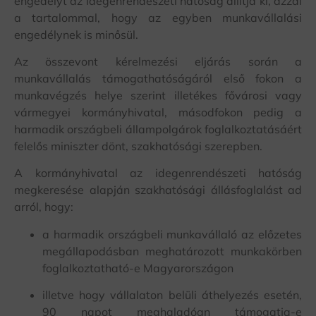
engedélyt az idegenrendészeti hatóság állítja ki, azzal
a tartalommal, hogy az egyben munkavállalási
engedélynek is minősül.
Az összevont kérelmezési eljárás során a
munkavállalás támogathatóságáról első fokon a
munkavégzés helye szerint illetékes fővárosi vagy
vármegyei kormányhivatal, másodfokon pedig a
harmadik országbeli állampolgárok foglalkoztatásáért
felelős miniszter dönt, szakhatósági szerepben.
A kormányhivatal az idegenrendészeti hatóság
megkeresése alapján szakhatósági állásfoglalást ad
arról, hogy:
a harmadik országbeli munkavállaló az előzetes
megállapodásban meghatározott munkakörben
foglalkoztatható-e Magyarországon
illetve hogy vállalaton belüli áthelyezés esetén,
90 napot meghaladóan támogatja-e