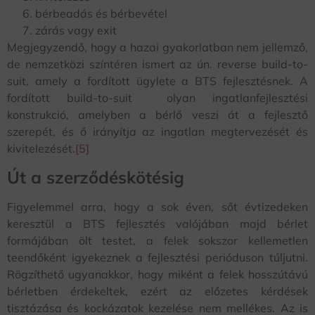
bérbeadás és bérbevétel
zárás vagy exit
Megjegyzendő, hogy a hazai gyakorlatban nem jellemző,
de nemzetközi színtéren ismert az ún. reverse build-to-
suit, amely a fordított ügylete a BTS fejlesztésnek. A
fordított build-to-suit olyan ingatlanfejlesztési
konstrukció, amelyben a bérlő veszi át a fejlesztő
szerepét, és ő irányítja az ingatlan megtervezését és
kivitelezését.
[5]
Út a szerződéskötésig
Figyelemmel arra, hogy a sok éven, sőt évtizedeken
keresztül a BTS fejlesztés valójában majd bérlet
formájában ölt testet, a felek sokszor kellemetlen
teendőként igyekeznek a fejlesztési perióduson túljutni.
Rögzíthető ugyanakkor, hogy miként a felek hosszútávú
bérletben érdekeltek, ezért az előzetes kérdések
tisztázása és kockázatok kezelése nem mellékes. Az is