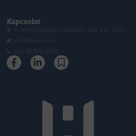
Kapcsolat
H-4025 Debrecen, Simonffy utca 4-6. 1/101.
info@herdon.hu
+36 30 526 1633