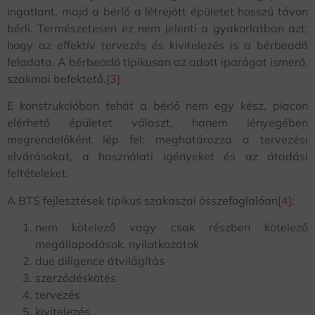
ingatlant, majd a bérlő a létrejött épületet hosszú távon
bérli. Természetesen ez nem jelenti a gyakorlatban azt,
hogy az effektív tervezés és kivitelezés is a bérbeadó
feladata. A bérbeadó tipikusan az adott iparágat ismerő,
szakmai befektető.
[3]
E konstrukcióban tehát a bérlő nem egy kész, piacon
elérhető épületet választ, hanem lényegében
megrendelőként lép fel: meghatározza a tervezési
elvárásokat, a használati igényeket és az átadási
feltételeket.
A BTS fejlesztések tipikus szakaszai összefoglalóan
[4]
:
nem kötelező vagy csak részben kötelező
megállapodások, nyilatkozatok
due diligence átvilágítás
szerződéskötés
tervezés
kivitelezés