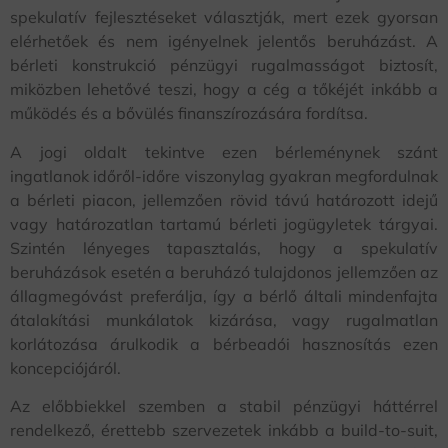
spekulatív fejlesztéseket választják, mert ezek gyorsan
elérhetőek és nem igényelnek jelentős beruházást. A
bérleti konstrukció pénzügyi rugalmasságot biztosít,
miközben lehetővé teszi, hogy a cég a tőkéjét inkább a
működés és a bővülés finanszírozására fordítsa.
A jogi oldalt tekintve ezen bérleménynek szánt
ingatlanok időről-időre viszonylag gyakran megfordulnak
a bérleti piacon, jellemzően rövid távú határozott idejű
vagy határozatlan tartamú bérleti jogügyletek tárgyai.
Szintén lényeges tapasztalás, hogy a spekulatív
beruházások esetén a beruházó tulajdonos jellemzően az
állagmegóvást preferálja, így a bérlő általi mindenfajta
átalakítási munkálatok kizárása, vagy rugalmatlan
korlátozása árulkodik a bérbeadói hasznosítás ezen
koncepciójáról.
Az előbbiekkel szemben a stabil pénzügyi háttérrel
rendelkező, érettebb szervezetek inkább a build-to-suit,