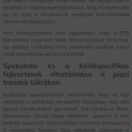
szerződés) formájában testet öltenek, sőt bejegyzésre is
kerülnek az ingatlannyilvántartásba. Még kívánatosabb
az, ha ezek a konstrukciók megfelelő biztosítékokkal
vannak körülbástyázva.
Nem elhanyagolandó tény ugyanakkor, hogy a BTS
fejlesztések nagyrészt külső finanszírozással érintettek,
így például a bérlőnek mint potenciális vevőnek vonzó
vételi biztosítékok nem kivitelezhetők.
Spekulatív és a bérlőspecifikus
fejlesztések elhatárolása a piaci
trendek tükrében
Gyakorlati tapasztalatként elmondható, hogy az egy
vállalatok a különböző növekedési fázisukban más-más
igényű infrastruktúrát igényelnek. Sok esetben a fiatal,
dinamikusan bővülő cégek bérlőként gyakran a már
említett spekulatív fejlesztéseket részesítik előnyben.
[9]
A növekedési fázisban lévő vállalatok jellemzően a