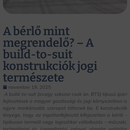
A bérlő mint
megrendelő? – A
build-to-suit
konstrukciók jogi
természete
november 19, 2025
A build-to-suit (avagy sokszor csak ún. BTS) típusú ipari
fejlesztések a magyar gazdasági és jogi környezetben is
egyre markánsabb szerepet töltenek be. E konstrukciók
lényege, hogy az ingatlanfejlesztő kifejezetten a bérlő –
tipikusan termelő vagy logisztikai vállalkozás – műszaki,
technológiai és üzemeltetési igényei alapján valósítja