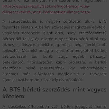
tértünk ki, ezt ehelyütt nem szeretnénk megismételni.
https://jogaszvilag.hu/szakma/ingatlanjogi-due-
diligence-miert-uzleti-kockazat-az-elmaradasa/
A szerződéskötés is nagyon sajátosan alakul BTS
fejlesztés esetén. A bérleti szerződés megkötése egyfelől
végleges garanciát jelent arra, hogy szerződésszerű
bérbeadói teljesítés esetén a specifikus bérlő által egy
bizonyos időszakon belül megtérül a még speciálisabb
fejlesztés. Másfelől pedig a fejlesztő a megkötött bérleti
szerződéssel tud banki vagy egyéb pénzügyi
befektetőtől finanszírozást kapni projektre. A bérleti
szerződés belső rendszerének így mindenképpen
érdemes már előzetesen megfelelnie a tervezett
finanszírozó harmadik személy elvárásainak.
A BTS bérleti szerződés mint vegyes
kötelem
A klasszikus értelemben vett bérleti jogügylet már a