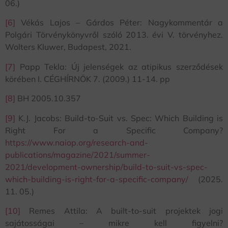
06.)
[6]
Vékás Lajos – Gárdos Péter: Nagykommentár a
Polgári Törvénykönyvről szóló 2013. évi V. törvényhez.
Wolters Kluwer, Budapest, 2021.
[7]
Papp Tekla: Új jelenségek az atipikus szerződések
körében I. CÉGHÍRNÖK 7. (2009.) 11-14. pp
[8]
BH 2005.10.357
[9]
K.J. Jacobs: Build-to-Suit vs. Spec: Which Building is
Right For a Specific Company?
https://www.naiop.org/research-and-
publications/magazine/2021/summer-
2021/development-ownership/build-to-suit-vs-spec-
which-building-is-right-for-a-specific-company/
(2025.
11. 05.)
[10]
Remes Attila: A built-to-suit projektek jogi
sajátosságai – mikre kell figyelni?