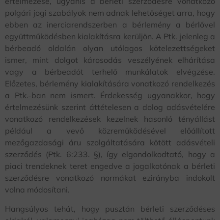
értelmezése, ugyanis a bérleti szerződésre vonatkozó
polgári jogi szabályok nem adnak lehetőséget arra, hogy
ebben az inerciarendszerben a bérlemény a bérlővel
együttműködésben kialakításra kerüljön. A Ptk. jelenleg a
bérbeadó oldalán olyan utólagos kötelezettségeket
ismer, mint dolgot károsodás veszélyének elhárítása
vagy a bérbeadót terhelő munkálatok elvégzése.
Előzetes, bérlemény kialakítására vonatkozó rendelkezés
a Ptk.-ban nem ismert. Érdekesség ugyanakkor, hogy
értelmezésünk szerint áttételesen a dolog adásvételére
vonatkozó rendelkezések kezelnek hasonló tényállást
például a vevő közreműködésével előállított
mezőgazdasági áru szolgáltatására kötött adásvételi
szerződés (Ptk. 6:233. §), így elgondolkodtató, hogy a
piaci trendeknek teret engedve a jogalkotónak a bérleti
szerződésre vonatkozó normákat ezirányba indokolt
volna módosítani.
Hangsúlyos tehát, hogy pusztán bérleti szerződéses