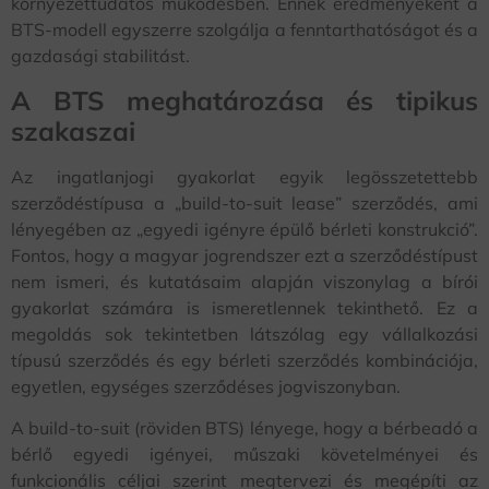
környezettudatos működésben. Ennek eredményeként a
BTS-modell egyszerre szolgálja a fenntarthatóságot és a
gazdasági stabilitást.
A BTS meghatározása és tipikus
szakaszai
Az ingatlanjogi gyakorlat egyik legösszetettebb
szerződéstípusa a „build-to-suit lease” szerződés, ami
lényegében az „egyedi igényre épülő bérleti konstrukció”.
Fontos, hogy a magyar jogrendszer ezt a szerződéstípust
nem ismeri, és kutatásaim alapján viszonylag a bírói
gyakorlat számára is ismeretlennek tekinthető. Ez a
megoldás sok tekintetben látszólag egy vállalkozási
típusú szerződés és egy bérleti szerződés kombinációja,
egyetlen, egységes szerződéses jogviszonyban.
A build-to-suit (röviden BTS) lényege, hogy a bérbeadó a
bérlő egyedi igényei, műszaki követelményei és
funkcionális céljai szerint megtervezi és megépíti az