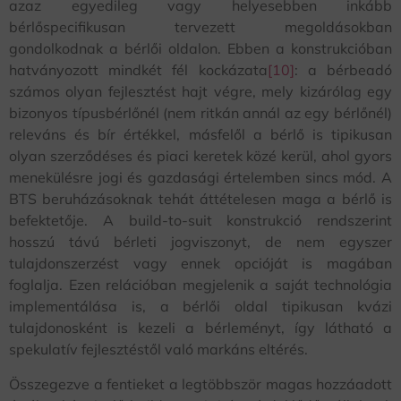
azaz egyedileg vagy helyesebben inkább
bérlőspecifikusan tervezett megoldásokban
gondolkodnak a bérlői oldalon. Ebben a konstrukcióban
hatványozott mindkét fél kockázata
[10]
: a bérbeadó
számos olyan fejlesztést hajt végre, mely kizárólag egy
bizonyos típusbérlőnél (nem ritkán annál az egy bérlőnél)
releváns és bír értékkel, másfelől a bérlő is tipikusan
olyan szerződéses és piaci keretek közé kerül, ahol gyors
menekülésre jogi és gazdasági értelemben sincs mód. A
BTS beruházásoknak tehát áttételesen maga a bérlő is
befektetője. A build-to-suit konstrukció rendszerint
hosszú távú bérleti jogviszonyt, de nem egyszer
tulajdonszerzést vagy ennek opcióját is magában
foglalja. Ezen relációban megjelenik a saját technológia
implementálása is, a bérlői oldal tipikusan kvázi
tulajdonosként is kezeli a bérleményt, így látható a
spekulatív fejlesztéstől való markáns eltérés.
Összegezve a fentieket a legtöbbször magas hozzáadott