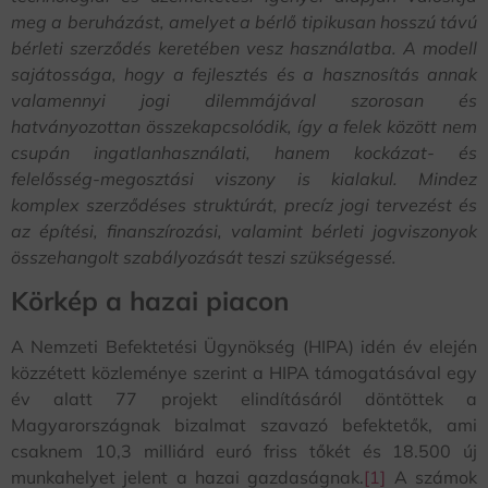
meg a beruházást, amelyet a bérlő tipikusan hosszú távú
bérleti szerződés keretében vesz használatba. A modell
sajátossága, hogy a fejlesztés és a hasznosítás annak
valamennyi jogi dilemmájával szorosan és
hatványozottan összekapcsolódik, így a felek között nem
csupán ingatlanhasználati, hanem kockázat- és
felelősség-megosztási viszony is kialakul. Mindez
komplex szerződéses struktúrát, precíz jogi tervezést és
az építési, finanszírozási, valamint bérleti jogviszonyok
összehangolt szabályozását teszi szükségessé.
Körkép a hazai piacon
A Nemzeti Befektetési Ügynökség (HIPA) idén év elején
közzétett közleménye szerint a HIPA támogatásával egy
év alatt 77 projekt elindításáról döntöttek a
Magyarországnak bizalmat szavazó befektetők, ami
csaknem 10,3 milliárd euró friss tőkét és 18.500 új
munkahelyet jelent a hazai gazdaságnak.
[1]
A számok