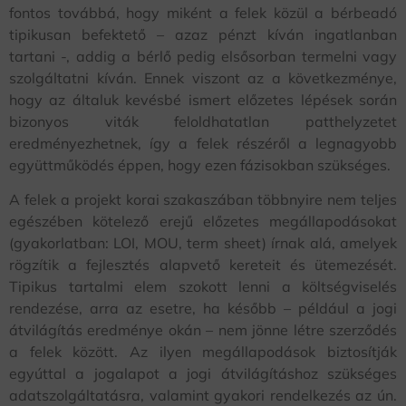
fontos továbbá, hogy miként a felek közül a bérbeadó
tipikusan befektető – azaz pénzt kíván ingatlanban
tartani -, addig a bérlő pedig elsősorban termelni vagy
szolgáltatni kíván. Ennek viszont az a következménye,
hogy az általuk kevésbé ismert előzetes lépések során
bizonyos viták feloldhatatlan patthelyzetet
eredményezhetnek, így a felek részéről a legnagyobb
együttműködés éppen, hogy ezen fázisokban szükséges.
A felek a projekt korai szakaszában többnyire nem teljes
egészében kötelező erejű előzetes megállapodásokat
(gyakorlatban: LOI, MOU, term sheet) írnak alá, amelyek
rögzítik a fejlesztés alapvető kereteit és ütemezését.
Tipikus tartalmi elem szokott lenni a költségviselés
rendezése, arra az esetre, ha később – például a jogi
átvilágítás eredménye okán – nem jönne létre szerződés
a felek között. Az ilyen megállapodások biztosítják
egyúttal a jogalapot a jogi átvilágításhoz szükséges
adatszolgáltatásra, valamint gyakori rendelkezés az ún.