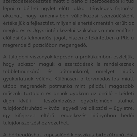
szerződéselőkészítés miatt a bérlő a szerződésből ki tud
lépni a bérleti ügylet előtt, akkor tényleges fejtörést
okozhat, hogy amennyiben vállalkozási szerződésként
értékeljük a fejlesztést, milyen ellenérték mentén került az
megkötésre. Úgyszintén kezelni szükséges a már említett
elállási és felmondási jogot, hiszen e tekintetben a Ptk. a
megrendelői pozícióban megengedő.
A tulajdoni viszonyok kapcsán a praktikumban észleljük,
hogy sokszor maguk a szerződések is rendelkeznek
többletmunkáról és pótmunkáról, amelyet hibás
gyakorlatnak vélünk. Különösen a tervmódosítás miatt
utóbb megrendelt pótmunka mint például magasabb
műszaki tartalom és annak gyakran az önálló – bérleti
díjon kívüli – leszámlázása egyértelműen utalhat
tulajdonátruházó – kvázi egyedi vállalkozási – ügyletre,
így kifejezett eltérő rendelkezés hiányában bérlői
tulajdonszerzéshez vezethet.
A bérbeadáshoz kapcsolódó klasszikus birtokátruházást