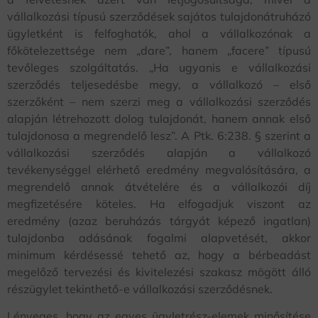
vállalkozási típusú szerződések sajátos tulajdonátruházó
ügyletként is felfoghatók, ahol a vállalkozónak a
főkötelezettsége nem „dare”, hanem „facere” típusú
tevőleges szolgáltatás. „Ha ugyanis e vállalkozási
szerződés teljesedésbe megy, a vállalkozó – első
szerzőként – nem szerzi meg a vállalkozási szerződés
alapján létrehozott dolog tulajdonát, hanem annak első
tulajdonosa a megrendelő lesz”. A Ptk. 6:238. § szerint a
vállalkozási szerződés alapján a vállalkozó
tevékenységgel elérhető eredmény megvalósítására, a
megrendelő annak átvételére és a vállalkozói díj
megfizetésére köteles. Ha elfogadjuk viszont az
eredmény (azaz beruházás tárgyát képező ingatlan)
tulajdonba adásának fogalmi alapvetését, akkor
minimum kérdésessé tehető az, hogy a bérbeadást
megelőző tervezési és kivitelezési szakasz mögött álló
részügylet tekinthető-e vállalkozási szerződésnek.
Lényeges, hogy az egyes ügyletrész-elemek minősítése