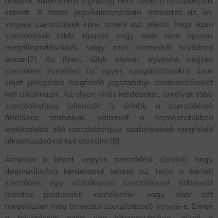
oldalról, valamennyi joghézag nem tölthető álláspontunk
szerint. A hazai jogalkalmazásban ismeretes az ún.
vegyes szerződések köre, amely azt jelenti, hogy ezen
szerződések több, típusos vagy akár nem típusos
megállapodásokból, vagy ezek elemeiből tevődnek
össze.
[7]
Az ilyen, több elemet egyesítő vegyes
szerződés esetében az egyes szolgáltatásokra azok
saját jellegének megfelelő jogszabályi rendelkezéseket
kell alkalmazni. Az olyan vitás kérdéseket, amelyek több
szerződéstípus jellemzőit is érintik, a szerződések
általános szabályai, valamint a természetükben
legközelebb álló szerződéstípus szabályainak megfelelő
alkalmazásával kell elbírálni.
[8]
Árnyalja a képet vegyes szerződési oldalról, hogy
dogmatikailag kérdésessé tehető az, hogy a bérleti
szerződés egy vállalkozási szerződéssel (altípusát
tekintve pontosabb kivitelezési- vagy akár azt
megelőzően még tervezési szerződéssel) vegyül-e. Ennek
a felvetésnek azért van létjogosultsága, mivel a