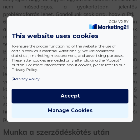
nem másodlagos, a gyakorlatban jelentős
problémaforrás lehet. Gondoljunk csak arra, hogy a Ptk.
6:249. § (1) bekezdése szerinti generális szabály alapján
a megrendelő a szerződéstől a szerződés teljesítésének
This website uses cookies
megkezdése előtt bármikor elállhat, ezt követően a
teljesítésig a szerződést felmondhatja. Amennyiben a
To ensure the proper functioning of the website, the use of
BTS fejlesztések bérbeadás előtti fázisát vállalkozási
certain cookies is essential. Additionally, we use cookies for
statistical, marketing measurement, and advertising purposes.
szerződésnek tekintjük, úgy ez a rendelkezés külön
These latter cookies are loaded only after clicking the "Accept"
button. For more information about cookies, please refer to our
szerződéses szabályozás hiányában rendkívül hátrányos
Privacy Policy.
lehet a befektető fejlesztőnek, aki jogi értelemben itt
Privacy Policy
vállalkozó. Ezzel szemben a bérlői oldalon sem
kockázatmentes az efféle értékelés, hiszen a Ptk. 6:244. §
Accept
szerinti többletmunka és pótmunka, valamint 6:245. §
szerinti díjazás kérdése még komoly dilemmát okozhat,
Manage Cookies
hiszen a bérlő az előbbi értelmezésben megrendelői
pozícióban van.
Munka a szerződéskötés után