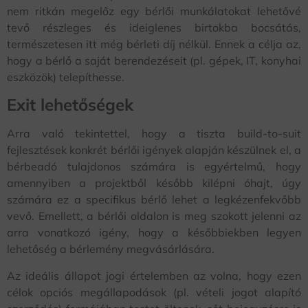
nem ritkán megelőz egy bérlői munkálatokat lehetővé
tevő részleges és ideiglenes birtokba bocsátás,
természetesen itt még bérleti díj nélkül. Ennek a célja az,
hogy a bérlő a saját berendezéseit (pl. gépek, IT, konyhai
eszközök) telepíthesse.
Exit lehetőségek
Arra való tekintettel, hogy a tiszta build-to-suit
fejlesztések konkrét bérlői igények alapján készülnek el, a
bérbeadó tulajdonos számára is egyértelmű, hogy
amennyiben a projektből később kilépni óhajt, úgy
számára ez a specifikus bérlő lehet a legkézenfekvőbb
vevő. Emellett, a bérlői oldalon is meg szokott jelenni az
arra vonatkozó igény, hogy a későbbiekben legyen
lehetőség a bérlemény megvásárlására.
Az ideális állapot jogi értelemben az volna, hogy ezen
célok opciós megállapodások (pl. vételi jogot alapító