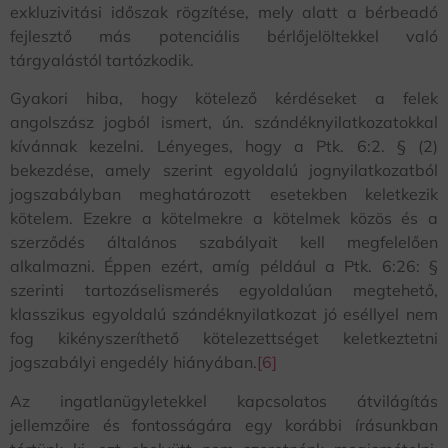
exkluzivitási időszak rögzítése, mely alatt a bérbeadó
fejlesztő más potenciális bérlőjelöltekkel való
tárgyalástól tartózkodik.
Gyakori hiba, hogy kötelező kérdéseket a felek
angolszász jogból ismert, ún. szándéknyilatkozatokkal
kívánnak kezelni. Lényeges, hogy a Ptk. 6:2. § (2)
bekezdése, amely szerint egyoldalú jognyilatkozatból
jogszabályban meghatározott esetekben keletkezik
kötelem. Ezekre a kötelmekre a kötelmek közös és a
szerződés általános szabályait kell megfelelően
alkalmazni. Éppen ezért, amíg például a Ptk. 6:26: §
szerinti tartozáselismerés egyoldalúan megtehető,
klasszikus egyoldalú szándéknyilatkozat jó eséllyel nem
fog kikényszeríthető kötelezettséget keletkeztetni
jogszabályi engedély hiányában.
[6]
Az ingatlanügyletekkel kapcsolatos átvilágítás
jellemzőire és fontosságára egy korábbi írásunkban