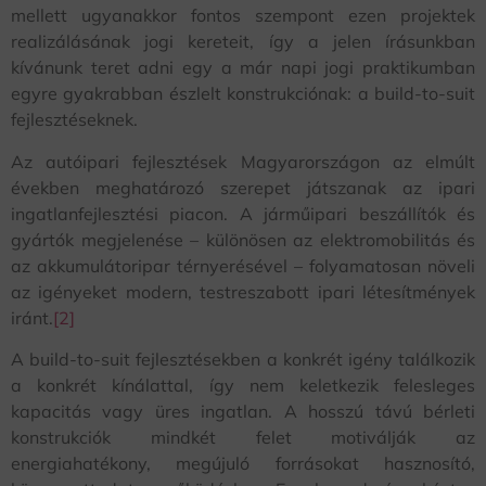
mellett ugyanakkor fontos szempont ezen projektek
realizálásának jogi kereteit, így a jelen írásunkban
kívánunk teret adni egy a már napi jogi praktikumban
egyre gyakrabban észlelt konstrukciónak: a build-to-suit
fejlesztéseknek.
Az autóipari fejlesztések Magyarországon az elmúlt
években meghatározó szerepet játszanak az ipari
ingatlanfejlesztési piacon. A járműipari beszállítók és
gyártók megjelenése – különösen az elektromobilitás és
az akkumulátoripar térnyerésével – folyamatosan növeli
az igényeket modern, testreszabott ipari létesítmények
iránt.
[2]
A build-to-suit fejlesztésekben a konkrét igény találkozik
a konkrét kínálattal, így nem keletkezik felesleges
kapacitás vagy üres ingatlan. A hosszú távú bérleti
konstrukciók mindkét felet motiválják az
energiahatékony, megújuló forrásokat hasznosító,