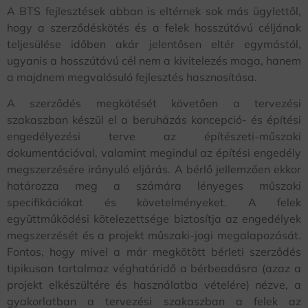
A BTS fejlesztések abban is eltérnek sok más ügylettől,
hogy a szerződéskötés és a felek hosszútávú céljának
teljesülése időben akár jelentősen eltér egymástól,
ugyanis a hosszútávú cél nem a kivitelezés maga, hanem
a majdnem megvalósuló fejlesztés hasznosítása.
A szerződés megkötését követően a tervezési
szakaszban készül el a beruházás koncepció- és építési
engedélyezési terve az építészeti-műszaki
dokumentációval, valamint megindul az építési engedély
megszerzésére irányuló eljárás. A bérlő jellemzően ekkor
határozza meg a számára lényeges műszaki
specifikációkat és követelményeket. A felek
együttműködési kötelezettsége biztosítja az engedélyek
megszerzését és a projekt műszaki-jogi megalapozását.
Fontos, hogy mivel a már megkötött bérleti szerződés
tipikusan tartalmaz véghatáridő a bérbeadásra (azaz a
projekt elkészültére és használatba vételére) nézve, a
gyakorlatban a tervezési szakaszban a felek az