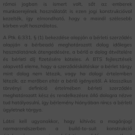
római jogban is ismert volt, sőt az emberek
munkaerejének használatát is ezen jogi konstrukcióval
kezelték, így elmondható, hogy a mainál szélesebb
körben volt használatos.
A Ptk. 6:331. § (1) bekezdése alapján a bérleti szerződés
alapján a bérbeadó meghatározott dolog időleges
használatának átengedésére, a bérlő a dolog átvételére
és bérleti díj fizetésére köteles. A BTS fejlesztések
alapvető eleme, hogy a szerződéskötéskor a bérlet tárgy
mint dolog nem létezik, vagy ha dologi értelemben
létezik, az merőben eltér a bérlő igényeitől. A klasszikus
törvényi definíció értelmében bérleti szerződés
meghatározott kész és rendelkezésre álló dologra nézve
tud hatályosulni, így bérlemény hiányában nincs a bérleti
ügyletnek tárgya.
Látni kell ugyanakkor, hogy kihívás a magánjogi
normarendszerben a build-to-suit konstrukció