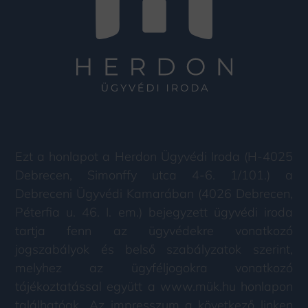
Ezt a honlapot a Herdon Ügyvédi Iroda (H-4025
Debrecen, Simonffy utca 4-6. 1/101.) a
Debreceni Ügyvédi Kamarában (4026 Debrecen,
Péterfia u. 46. I. em.) bejegyzett ügyvédi iroda
tartja fenn az ügyvédekre vonatkozó
jogszabályok és belső szabályzatok szerint,
melyhez az ügyféljogokra vonatkozó
tájékoztatással együtt a www.mük.hu honlapon
találhatóak. Az impresszum a következő linken