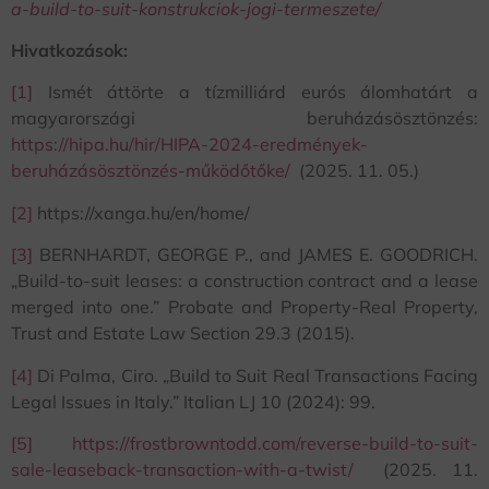
a-build-to-suit-konstrukciok-jogi-termeszete/
Hivatkozások:
[1]
Ismét áttörte a tízmilliárd eurós álomhatárt a
magyarországi beruházásösztönzés:
https://hipa.hu/hir/HIPA-2024-eredmények-
beruházásösztönzés-működőtőke/
(2025. 11. 05.)
[2]
https://xanga.hu/en/home/
[3]
BERNHARDT, GEORGE P., and JAMES E. GOODRICH.
„Build-to-suit leases: a construction contract and a lease
merged into one.” Probate and Property-Real Property,
Trust and Estate Law Section 29.3 (2015).
[4]
Di Palma, Ciro. „Build to Suit Real Transactions Facing
Legal Issues in Italy.” Italian LJ 10 (2024): 99.
[5]
https://frostbrowntodd.com/reverse-build-to-suit-
sale-leaseback-transaction-with-a-twist/
(2025. 11.