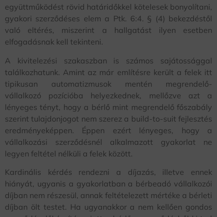
együttműködést rövid határidőkkel kötelesek bonyolítani,
gyakori szerződéses elem a Ptk. 6:4. § (4) bekezdéstől
való eltérés, miszerint a hallgatást ilyen esetben
elfogadásnak kell tekinteni.
A kivitelezési szakaszban is számos sajátossággal
találkozhatunk. Amint az már említésre került a felek itt
tipikusan automatizmusok mentén megrendelő-
vállalkozó pozícióba helyezkednek, mellőzve azt a
lényeges tényt, hogy a bérlő mint megrendelő főszabály
szerint tulajdonjogot nem szerez a build-to-suit fejlesztés
eredményeképpen. Éppen ezért lényeges, hogy a
vállalkozási szerződésnél alkalmazott gyakorlat ne
legyen feltétel nélküli a felek között.
Kardinális kérdés rendezni a díjazás, illetve ennek
hiányát, ugyanis a gyakorlatban a bérbeadó vállalkozói
díjban nem részesül, annak feltételezett mértéke a bérleti
díjban ölt testet. Ha ugyanakkor a nem kellően gondos