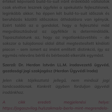
értéket képviselő build-to-suit iránt érdeklődő vállalatok
csak elvétve lesznek ügyfelei a spekulatív fejlesztésnek,
leginkább akkor, ha éppen két build-to-suit időszak és
beruházás közötti időszakos áthidalásra van igényük.
Ezért találó az a gondolat, hogy a fejlesztési mód
megválasztásával az ügyfélkör is determinálódik.
Tapasztalatunk az, hogy az ingatlanközvetítés – de
sokszor a tulajdonosi oldal által megtestesített kínálati
piacon – sem ismert az imént említett distinkció, így az
egymás releváns bérlő és bérbeadó elkerülik egymást.
Szerző: Dr. Herdon István LL.M. irodavezető ügyvéd,
gazdasági jogi szakjogász (Herdon Ügyvédi Iroda)
Jelen cikk tájékoztató jellegű, nem minősül jogi
tanácsadásnak. Konkrét ügyben forduljon ügyvédi
irodánkhoz.
A cikk eredeti megjelenési helye:
https://jogaszvilag.hu/szakma/a-berlo-mint-megrendelo-