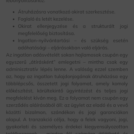
lebonyolításához:
Átruházásra vonatkozó okirat szerkesztése.
Foglaló és letét kezelése.
Okirat ellenjegyzése és a strukturált jogi
megfelelőség biztosítása.
Ingatlan-nyilvántartási – és szükség esetén
adóhatósági – eljárásokban való eljárás.
Az ingatlan adásvételét sokan hajlamosak csupán egy
egyszerű „átírásként” emlegetni – mintha csak egy
adminisztratív lépés lenne. A valóság ezzel szemben
az, hogy az ingatlan tulajdonjogának átruházása egy
többlépcsős, összetett jogi folyamat, amely komoly
előkészítést, körültekintő ügyintézést és teljes jogi
megfelelést kíván meg. Ez a folyamat nem csupán egy
szerződés aláírásából áll: az ügylet az eladó és a vevő
közötti bizalmon, szándékon és jogi garanciákon
alapul. A tranzakció célja, hogy a felek vagyoni, jogi,
gyakorlati és személyes érdekei kiegyensúlyozottan
találkozzanak – minden fél számára átlátható és