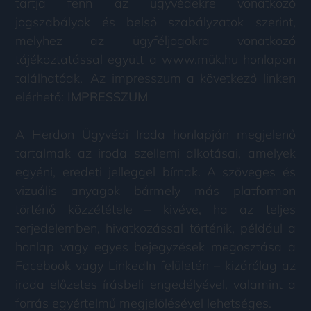
tartja fenn az ügyvédekre vonatkozó
jogszabályok és belső szabályzatok szerint,
melyhez az ügyféljogokra vonatkozó
tájékoztatással együtt a www.mük.hu honlapon
találhatóak. Az impresszum a következő linken
elérhető:
IMPRESSZUM
A Herdon Ügyvédi Iroda honlapján megjelenő
tartalmak az iroda szellemi alkotásai, amelyek
egyéni, eredeti jelleggel bírnak. A szöveges és
vizuális anyagok bármely más platformon
történő közzététele – kivéve, ha az teljes
terjedelemben, hivatkozással történik, például a
honlap vagy egyes bejegyzések megosztása a
Facebook vagy LinkedIn felületén – kizárólag az
iroda előzetes írásbeli engedélyével, valamint a
forrás egyértelmű megjelölésével lehetséges.