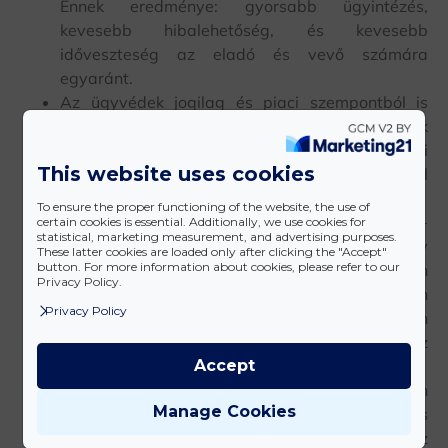
Ennek eredménye: gyorsabb ügyintézés,
kevesebb hibalehetőség, és kevesebb
időveszteség az eladó és vevő számára
egyaránt.
Az ügyvédek jogilag és piaci szempontból is
átlátják az ingatlantranzakciókat. Segítenek
reális árképzésben, így csökken az alku miatti
This website uses cookies
időveszteség és az irreális várakozásokból
fakadó kockázat.
To ensure the proper functioning of the website, the use of
Az elővásárlási jog, haszonélvezet, tulajdonjog-
certain cookies is essential. Additionally, we use cookies for
statistical, marketing measurement, and advertising purposes.
fenntartás, társasházi viszonyok vagy
These latter cookies are loaded only after clicking the "Accept"
button. For more information about cookies, please refer to our
hitelintézeti elvárások – ezek mind olyan
Privacy Policy.
kérdések, amelyeket az ügyvédi közvetítő időben
Privacy Policy
felismer és kezel. Így nem maradnak tisztázatlan
részletek a szerződésben, és megelőzhetők az
utólagos viták.
Accept
Az ügyvédi szolgáltatás nem szorítkozik egyetlen
Manage Cookies
feladatra: végigkíséri az ügyfelet a teljes
tranzakción – az ingatlanpiaci megjelenéstől, az