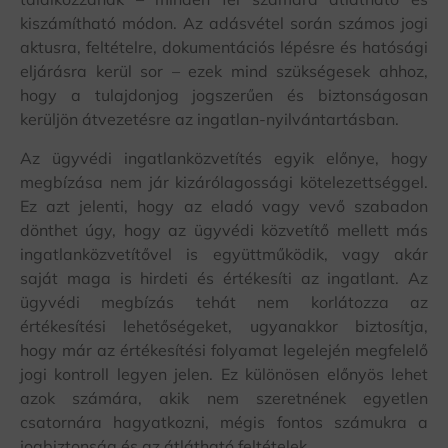
kiszámítható módon. Az adásvétel során számos jogi
aktusra, feltételre, dokumentációs lépésre és hatósági
eljárásra kerül sor – ezek mind szükségesek ahhoz,
hogy a tulajdonjog jogszerűen és biztonságosan
kerüljön átvezetésre az ingatlan-nyilvántartásban.
Az ügyvédi ingatlanközvetítés egyik előnye, hogy
megbízása nem jár kizárólagossági kötelezettséggel.
Ez azt jelenti, hogy az eladó vagy vevő szabadon
dönthet úgy, hogy az ügyvédi közvetítő mellett más
ingatlanközvetítővel is együttműködik, vagy akár
saját maga is hirdeti és értékesíti az ingatlant. Az
ügyvédi megbízás tehát nem korlátozza az
értékesítési lehetőségeket, ugyanakkor biztosítja,
hogy már az értékesítési folyamat legelején megfelelő
jogi kontroll legyen jelen. Ez különösen előnyös lehet
azok számára, akik nem szeretnének egyetlen
csatornára hagyatkozni, mégis fontos számukra a
jogbiztonság és az átlátható feltételek.