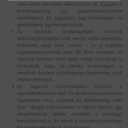
adásvételi szerződés elkészítésén át, egészen a
birtokbaadásig jogi projektmenedzsment
szemlélettel. Ez egységes jogi felelősséget és
gördülékeny ügyintézést jelent.
Az ügyvédi tevékenységet kötelező
felelősségbiztosítás védi, amely valós kártérítési
fedezetet nyújt hiba esetén – ez a legtöbb
ingatlanközvetítőnél nem áll fenn. Emellett az
ügyvédi kamara által előírt etikai szabályok is
biztosítják, hogy az eljárás tisztességes, a
megbízó érdekeit elsődlegesen figyelembe vevő
módon történjen.
Az ügyvédi közreműködés túlmutat a
szerződéskötésen: adó- és illetékszempontokat is
figyelembe vesz, jogosult az adóhatóság előtt
ilyen tárgyú eljárásokban is ügyet intézni, így
megalapozott döntés születhet a pénzügyi
konstrukcióról is. Ez növeli a tranzakció pénzügyi
kiszámíthatóságát és biztonságát.