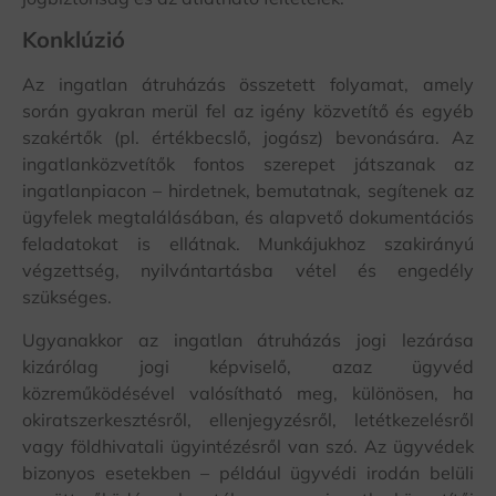
Konklúzió
Az ingatlan átruházás összetett folyamat, amely
során gyakran merül fel az igény közvetítő és egyéb
szakértők (pl. értékbecslő, jogász) bevonására. Az
ingatlanközvetítők fontos szerepet játszanak az
ingatlanpiacon – hirdetnek, bemutatnak, segítenek az
ügyfelek megtalálásában, és alapvető dokumentációs
feladatokat is ellátnak. Munkájukhoz szakirányú
végzettség, nyilvántartásba vétel és engedély
szükséges.
Ugyanakkor az ingatlan átruházás jogi lezárása
kizárólag jogi képviselő, azaz ügyvéd
közreműködésével valósítható meg, különösen, ha
okiratszerkesztésről, ellenjegyzésről, letétkezelésről
vagy földhivatali ügyintézésről van szó. Az ügyvédek
bizonyos esetekben – például ügyvédi irodán belüli