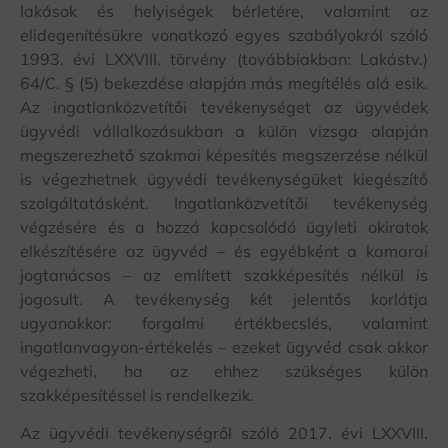
lakások és helyiségek bérletére, valamint az
elidegenítésükre vonatkozó egyes szabályokról szóló
1993. évi LXXVIII. törvény (továbbiakban: Lakástv.)
64/C. § (5) bekezdése alapján más megítélés alá esik.
Az ingatlanközvetítői tevékenységet az ügyvédek
ügyvédi vállalkozásukban a külön vizsga alapján
megszerezhető szakmai képesítés megszerzése nélkül
is végezhetnek ügyvédi tevékenységüket kiegészítő
szolgáltatásként. Ingatlanközvetítői tevékenység
végzésére és a hozzá kapcsolódó ügyleti okiratok
elkészítésére az ügyvéd – és egyébként a kamarai
jogtanácsos – az említett szakképesítés nélkül is
jogosult. A tevékenység két jelentős korlátja
ugyanakkor: forgalmi értékbecslés, valamint
ingatlanvagyon-értékelés – ezeket ügyvéd csak akkor
végezheti, ha az ehhez szükséges külön
szakképesítéssel is rendelkezik.
Az ügyvédi tevékenységről szóló 2017. évi LXXVIII.