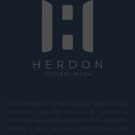
Ezt a honlapot a Herdon Ügyvédi Iroda (H-4025
Debrecen, Simonffy utca 4-6. 1/101.) a
Debreceni Ügyvédi Kamarában (4026 Debrecen,
Péterfia u. 46. I. em.) bejegyzett ügyvédi iroda