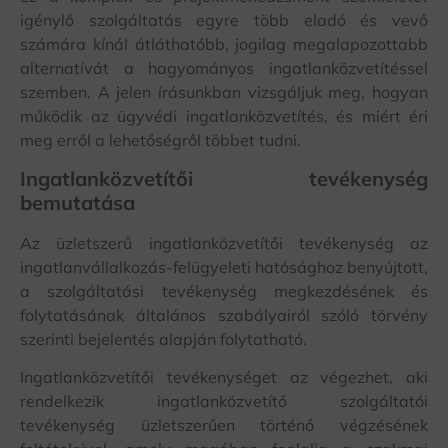
igénylő szolgáltatás egyre több eladó és vevő
számára kínál átláthatóbb, jogilag megalapozottabb
alternatívát a hagyományos ingatlanközvetítéssel
szemben. A jelen írásunkban vizsgáljuk meg, hogyan
működik az ügyvédi ingatlanközvetítés, és miért éri
meg erről a lehetőségről többet tudni.
Ingatlanközvetítői tevékenység
bemutatása
Az üzletszerű ingatlanközvetítői tevékenység az
ingatlanvállalkozás-felügyeleti hatósághoz benyújtott,
a szolgáltatási tevékenység megkezdésének és
folytatásának általános szabályairól szóló törvény
szerinti bejelentés alapján folytatható.
Ingatlanközvetítői tevékenységet az végezhet, aki
rendelkezik ingatlanközvetítő szolgáltatói
tevékenység üzletszerűen történő végzésének