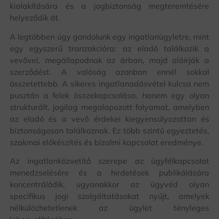
kialakítására és a jogbiztonság megteremtésére
helyeződik át.
A legtöbben úgy gondolunk egy ingatlanügyletre, mint
egy egyszerű tranzakcióra: az eladó találkozik a
vevővel, megállapodnak az árban, majd aláírják a
szerződést. A valóság azonban ennél sokkal
összetettebb. A sikeres ingatlanadásvétel kulcsa nem
pusztán a felek összekapcsolása, hanem egy olyan
strukturált, jogilag megalapozott folyamat, amelyben
az eladó és a vevő érdekei kiegyensúlyozottan és
biztonságosan találkoznak. Ez több szintű egyeztetés,
szakmai előkészítés és bizalmi kapcsolat eredménye.
Az ingatlanközvetítő szerepe az ügyfélkapcsolat
menedzselésére és a hirdetések publikálására
koncentrálódik, ugyanakkor az ügyvéd olyan
specifikus jogi szolgáltatásokat nyújt, amelyek
nélkülözhetetlenek az ügylet tényleges