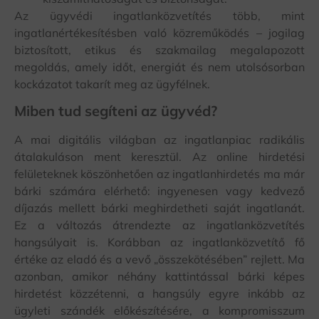
Az ügyvédi ingatlanközvetítés több, mint
ingatlanértékesítésben való közreműködés – jogilag
biztosított, etikus és szakmailag megalapozott
megoldás, amely időt, energiát és nem utolsósorban
kockázatot takarít meg az ügyfélnek.
Miben tud segíteni az ügyvéd?
A mai digitális világban az ingatlanpiac radikális
átalakuláson ment keresztül. Az online hirdetési
felületeknek köszönhetően az ingatlanhirdetés ma már
bárki számára elérhető: ingyenesen vagy kedvező
díjazás mellett bárki meghirdetheti saját ingatlanát.
Ez a változás átrendezte az ingatlanközvetítés
hangsúlyait is. Korábban az ingatlanközvetítő fő
értéke az eladó és a vevő „összekötésében” rejlett. Ma
azonban, amikor néhány kattintással bárki képes
hirdetést közzétenni, a hangsúly egyre inkább az
ügyleti szándék előkészítésére, a kompromisszum