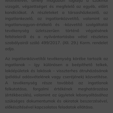
feltételeivel, amely magában foglalja a szakmai
vizsgát, végzettséget és megfelelő az egyéb, előírt
kondíciókat. A részleteket a társasházkezelő, az
ingatlankezelő, az ingatlanközvetítő, valamint az
ingatlanvagyon-értékelő és -közvetítő szolgáltatói
tevékenység üzletszerűen történő végzésének
feltételeiről és a nyilvántartásba vétel részletes
szabályairól szóló 499/2017. (XII. 29.) Korm. rendelet
adja.
Az ingatlanközvetítői tevékenység körébe tartozik az
ingatlanok – így különösen a beépíthető telkek,
lakóépületek és lakások – visszterhes átruházásának
(például adásvételének vagy cseréjének) közvetítése.
A tevékenység része továbbá az ingatlanok
felkutatása, forgalmi értékének meghatározása
(értékbecslés), valamint az ügyletek lebonyolításához
szükséges dokumentumok és okiratok beszerzésével,
előkészítésével kapcsolatos feladatok ellátása.