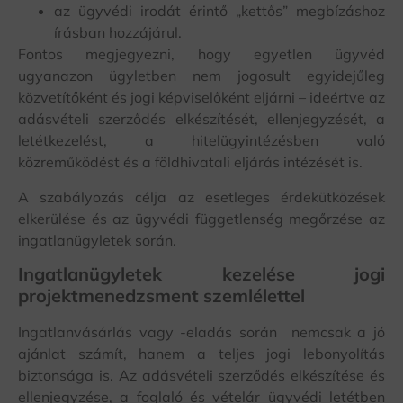
az ügyvédi irodát érintő „kettős” megbízáshoz
írásban hozzájárul.
Fontos megjegyezni, hogy egyetlen ügyvéd
ugyanazon ügyletben nem jogosult egyidejűleg
közvetítőként és jogi képviselőként eljárni – ideértve az
adásvételi szerződés elkészítését, ellenjegyzését, a
letétkezelést, a hitelügyintézésben való
közreműködést és a földhivatali eljárás intézését is.
A szabályozás célja az esetleges érdekütközések
elkerülése és az ügyvédi függetlenség megőrzése az
ingatlanügyletek során.
Ingatlanügyletek kezelése jogi
projektmenedzsment szemlélettel
Ingatlanvásárlás vagy -eladás során nemcsak a jó
ajánlat számít, hanem a teljes jogi lebonyolítás
biztonsága is. Az adásvételi szerződés elkészítése és
ellenjegyzése, a foglaló és vételár ügyvédi letétben