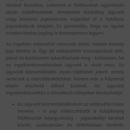
történő kezelése, valamint a földhivatali ügyintézés
olyan szakfeladatok, amelyeket kizárólag ügyvéd
vagy kamarai jogtanácsos végezhet el a hatályos
jogszabályok alapján. Ez garantálja, hogy az ügylet
minden lépése jogilag is transzparens legyen.
Az ingatlan adásvétel nemcsak üzleti, hanem komoly
jogi döntés is. Egy jól előkészített tranzakcióval időt,
pénzt és kockázatot takaríthatunk meg – különösen, ha
az ingatlanközvetítésben ügyvéd is részt vesz. Az
ügyvédi közreműködés olyan többletet jelent, amely
nemcsak a szerződéskötéskor, hanem már a folyamat
elején érezhető előnyt biztosít. Az ügyvédi
ingatlanközvetítés a következő előnyöket hordozhatja:
Az ügyvéd közreműködésével az adásvétel teljes
menete – a jogi előkészítéstől a tulajdonjog
földhivatali bejegyzéséig – jogszabályi keretek
között, szakszerűen és átláthatóan történik.