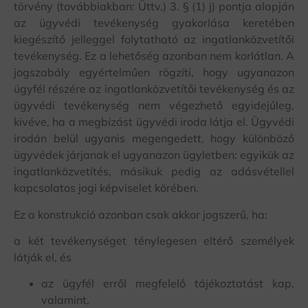
törvény (továbbiakban: Üttv.) 3. § (1) j) pontja alapján
az ügyvédi tevékenység gyakorlása keretében
kiegészítő jelleggel folytatható az ingatlanközvetítői
tevékenység. Ez a lehetőség azonban nem korlátlan. A
jogszabály egyértelműen rögzíti, hogy ugyanazon
ügyfél részére az ingatlanközvetítői tevékenység és az
ügyvédi tevékenység nem végezhető egyidejűleg,
kivéve, ha a megbízást ügyvédi iroda látja el. Ügyvédi
irodán belül ugyanis megengedett, hogy különböző
ügyvédek járjanak el ugyanazon ügyletben: egyikük az
ingatlanközvetítés, másikuk pedig az adásvétellel
kapcsolatos jogi képviselet körében.
Ez a konstrukció azonban csak akkor jogszerű, ha:
a két tevékenységet ténylegesen eltérő személyek
látják el, és
az ügyfél erről megfelelő tájékoztatást kap,
valamint,