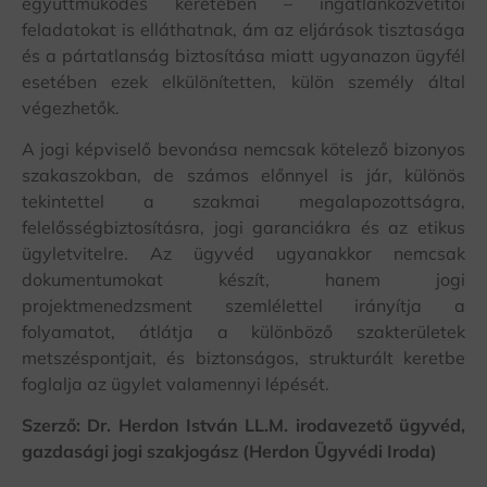
együttműködés keretében – ingatlanközvetítői
feladatokat is elláthatnak, ám az eljárások tisztasága
és a pártatlanság biztosítása miatt ugyanazon ügyfél
esetében ezek elkülönítetten, külön személy által
végezhetők.
A jogi képviselő bevonása nemcsak kötelező bizonyos
szakaszokban, de számos előnnyel is jár, különös
tekintettel a szakmai megalapozottságra,
felelősségbiztosításra, jogi garanciákra és az etikus
ügyletvitelre. Az ügyvéd ugyanakkor nemcsak
dokumentumokat készít, hanem jogi
projektmenedzsment szemlélettel irányítja a
folyamatot, átlátja a különböző szakterületek
metszéspontjait, és biztonságos, strukturált keretbe
foglalja az ügylet valamennyi lépését.
Szerző: Dr. Herdon István LL.M. irodavezető ügyvéd,
gazdasági jogi szakjogász (Herdon Ügyvédi Iroda)