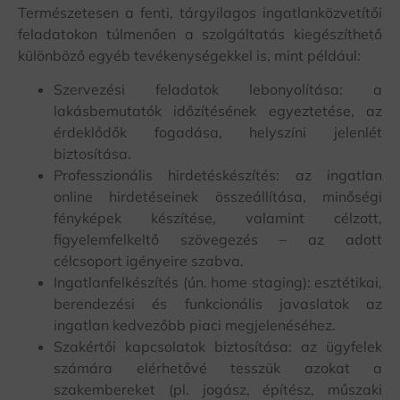
Természetesen a fenti, tárgyilagos ingatlanközvetítői
feladatokon túlmenően a szolgáltatás kiegészíthető
különböző egyéb tevékenységekkel is, mint például:
Szervezési feladatok lebonyolítása: a
lakásbemutatók időzítésének egyeztetése, az
érdeklődők fogadása, helyszíni jelenlét
biztosítása.
Professzionális hirdetéskészítés: az ingatlan
online hirdetéseinek összeállítása, minőségi
fényképek készítése, valamint célzott,
figyelemfelkeltő szövegezés – az adott
célcsoport igényeire szabva.
Ingatlanfelkészítés (ún. home staging): esztétikai,
berendezési és funkcionális javaslatok az
ingatlan kedvezőbb piaci megjelenéséhez.
Szakértői kapcsolatok biztosítása: az ügyfelek
számára elérhetővé tesszük azokat a
szakembereket (pl. jogász, építész, műszaki